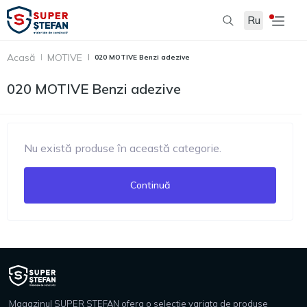
Ru
Acasă
MOTIVE
020 MOTIVE Benzi adezive
020 MOTIVE Benzi adezive
Nu există produse în această categorie.
Continuă
Magazinul SUPER STEFAN ofera o selectie variata de produse