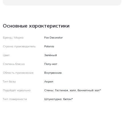
Основные характеристики
Бренд / Марка
Fox Decorator
Страна производитель
Polonia
Цвет
Зелёный
Степень блеска
Полу-мат
Область применения
Внутренние
Тип базы
Акрил
Подойдёт идеально
Стены; Гостиная, холл, банкетный зал*
Тип поверхности
Штукатурка; Бетон*