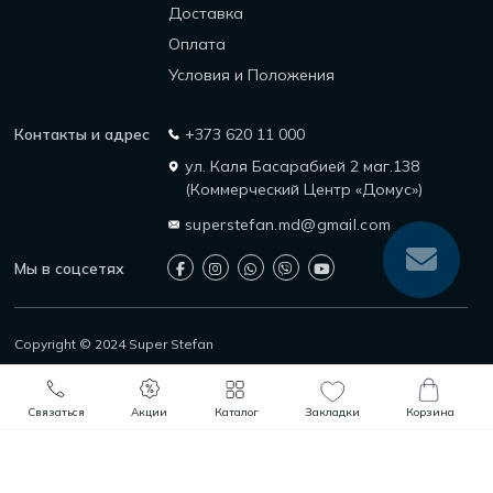
Доставка
Оплата
Условия и Положения
Контакты и адрес
+373 620 11 000
ул. Каля Басарабией 2 маг.138
(Коммерческий Центр «Домус»)
superstefan.md@gmail.com
Мы в соцсетях
Copyright © 2024 Super Stefan
Защита прав потребителей
Политика возврата
0
0
Политика конфиденциальности
В корзину
Быстрый заказ
Связаться
Акции
Каталог
Закладки
Корзина
Каталог