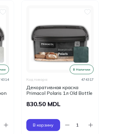
чии
В Наличии
74314
Код товара:
474317
Код товара:
Декоративная краска
Декорати
oon
Primacol Polaris 1л Old Bottle
Primacol P
830.50 MDL
830.50
В корзину
В корзи