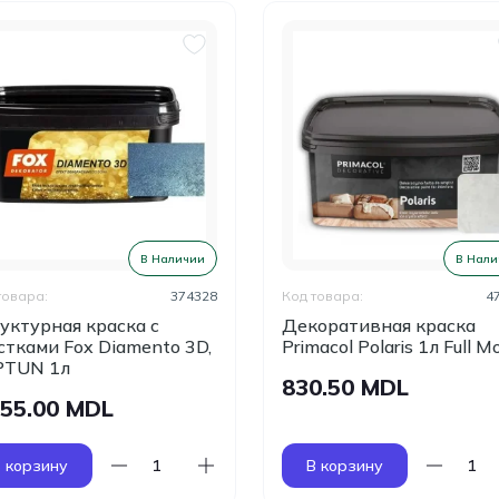
В Наличии
В Нали
товара:
374328
Код товара:
4
уктурная краска с
Декоративная краска
стками Fox Diamento 3D,
Primacol Polaris 1л Full M
PTUN 1л
830.50 MDL
055.00 MDL
 корзину
В корзину