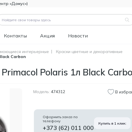
ентр «Домус»)
Контакты
Акция
Новости
 моющиеся интерьерные
Краски цветные и декоративные
Black Carbon
вары (
3183
)
Код товара:
111112
rimacol Polaris 1л Black Carb
Битумно-полимерная
514.60
гидроизоляция FOME
MDL
FLEX Rapid Hydro
Defence Mastic, 4,5 кг.
Модель:
474312
В избра
Код товара:
453829
Краска фасадная
1 346.60
силиконовая
MDL
Оформить заказ по
Tikkurila Novasil
телефону
Купить в 1 клик:
(база MRA), 2,7л
+373 (62) 011 000