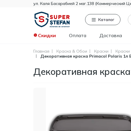
ул. Каля Басарабией 2 маг.138 (Коммерческий Ц
Каталог
Скидки
Оплата
Доставка
Главная
Краска & Обои
Краски
Краски
Декоративная краска Primacol Polaris 1л 
Часто ищут
То
Tikkurila
Декоративная краска P
Knauf
Тент
Гипсокартон
Пенопласт
Минвата
Монтажная пена
Полистирол