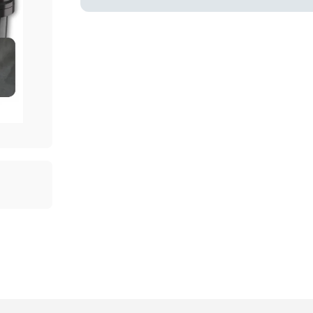
Код товара:
T00317
180.00
Эмаль Sniezka
Supermal белая
MDL
глянцевая 0,8 л