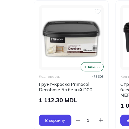
В Наличии
В Наличии
374312
Код товара:
473603
Код 
ка Fox
Грунт-краска Primacol
Стр
PER 1л
Decobase 5л белый D00
бле
NE
1 112.30 MDL
1 
В корзину
В