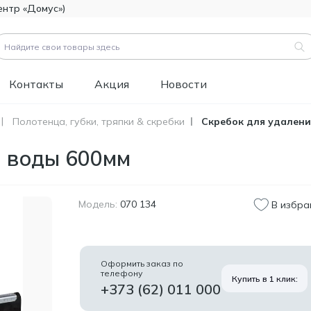
ентр «Домус»)
Контакты
Акция
Новости
Полотенца, губки, тряпки & скребки
Скребок для удалени
вары (
3183
)
я воды 600мм
Код товара:
111112
Битумно-полимерная
514.60
гидроизоляция FOME
MDL
FLEX Rapid Hydro
Модель:
070 134
В избра
Defence Mastic, 4,5 кг.
Код товара:
453829
Краска фасадная
1 346.60
Оформить заказ по
силиконовая
телефону
MDL
Купить в 1 клик:
Tikkurila Novasil
+373 (62) 011 000
(база MRA), 2,7л