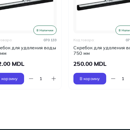
В Наличии
В Нали
товара:
070 133
Код товара:
07
ебок для удаления воды
Скребок для удаления 
0мм
750 мм
2.00 MDL
250.00 MDL
 корзину
В корзину