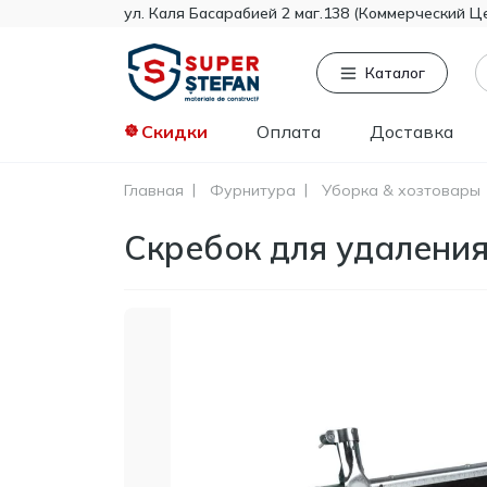
ул. Каля Басарабией 2 маг.138 (Коммерческий Ц
Каталог
Скидки
Оплата
Доставка
Главная
Фурнитура
Уборка & хозтовары
Часто ищут
То
Скребок для удалени
Tikkurila
Knauf
Тент
Гипсокартон
Пенопласт
Минвата
Монтажная пена
Полистирол