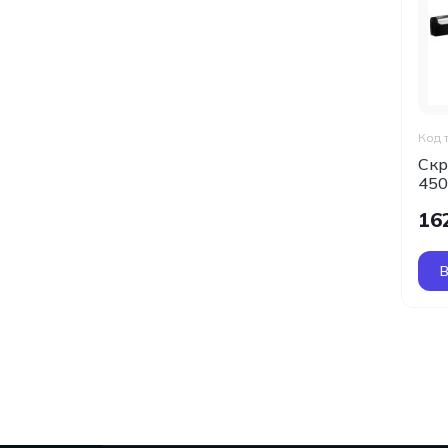
Код 
Скр
45
16
В