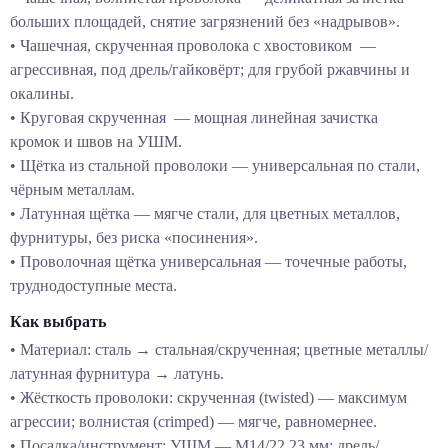
больших площадей, снятие загрязнений без «надрывов».
•
Чашечная, скрученная проволока с хвостовиком
—
агрессивная, под дрель/гайковёрт; для грубой ржавчины и
окалины.
•
Круговая скрученная
— мощная линейная зачистка
кромок и швов на УШМ.
•
Щётка из стальной проволоки
— универсальная по стали,
чёрным металлам.
•
Латунная щётка
— мягче стали, для цветных металлов,
фурнитуры, без риска «посинения».
•
Проволочная щётка универсальная
— точечные работы,
труднодоступные места.
Как выбрать
•
Материал:
сталь → стальная/скрученная; цветные металлы/
латунная фурнитура → латунь.
•
Жёсткость проволоки:
скрученная (twisted) — максимум
агрессии; волнистая (crimped) — мягче, равномернее.
•
Посадка/инструмент:
УШМ — М14/22,23 мм; дрель/