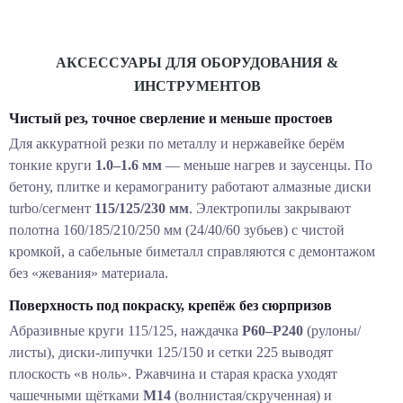
АКСЕССУАРЫ ДЛЯ ОБОРУДОВАНИЯ &
ИНСТРУМЕНТОВ
Чистый рез, точное сверление и меньше простоев
Для аккуратной резки по металлу и нержавейке берём
тонкие круги
1.0–1.6 мм
— меньше нагрев и заусенцы. По
бетону, плитке и керамограниту работают алмазные диски
turbo/сегмент
115/125/230 мм
. Электропилы закрывают
полотна 160/185/210/250 мм (24/40/60 зубьев) с чистой
кромкой, а сабельные биметалл справляются с демонтажом
без «жевания» материала.
Поверхность под покраску, крепёж без сюрпризов
Абразивные круги 115/125, наждачка
P60–P240
(рулоны/
листы), диски-липучки 125/150 и сетки 225 выводят
плоскость «в ноль». Ржавчина и старая краска уходят
чашечными щётками
М14
(волнистая/скрученная) и