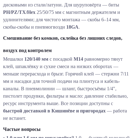
дисковыми из стали/латуни. Для шуруповёрта — биты
PH/PZ/TX/Hex
25/50/75 мм с магнитным держателем и
удлинителями; для чистого монтажа — скобы 6–14 мм,
скобы-скобы и пневмогвозди
18GA
.
Смешивание без комков, склейка без лишних следов,
воздух под контролем
Мешалки
120/140 мм
с посадкой
M14
равномерно тянут
клей, шпаклёвку и сухие смеси на низких оборотах —
меньше перерасхода и брызг. Горячий клей — стержни 7/11
мм и насадки для точной подачи на плинтуса и кабель-
каналы. В пневмолинии — шланг, быстросъёмы 1/4",
пистолет продувки, фильтры и масло: давление стабильно,
ресурс инструмента выше. Все позиции доступны с
быстрой доставкой в Кишинёве и пригородах
— работа
не встанет.
Частые вопросы
•
1.0 или 1.6 мм по нержавейке?
1.0 — быстрый холодный