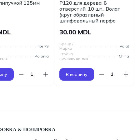
 липучкой 125мм
Р120 для дерева, 8
отверстий, 10 шт., Волат
(круг абразивный
шлифовальный перфо
 MDL
30.00 MDL
Бренд /
Inter-S
Volat
Марка
Страна
Polonia
China
тель
производитель
ину
В корзину
ОВКА & ПОЛИРОВКА