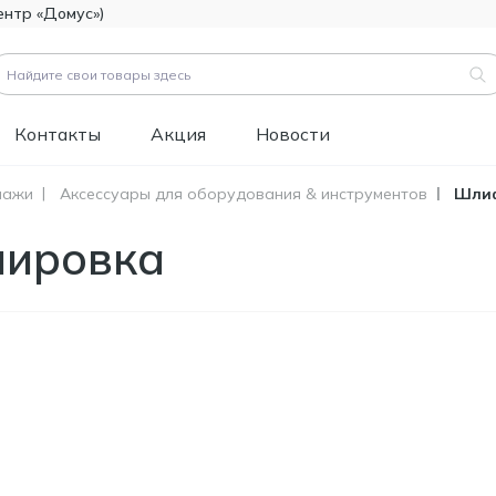
ентр «Домус»)
Контакты
Акция
Новости
лажи
Аксессуары для оборудования & инструментов
Шлиф
вары (
3183
)
лировка
Код товара:
111112
Битумно-полимерная
514.60
гидроизоляция FOME
MDL
FLEX Rapid Hydro
Defence Mastic, 4,5 кг.
Код товара:
453829
Краска фасадная
1 346.60
силиконовая
MDL
Tikkurila Novasil
(база MRA), 2,7л