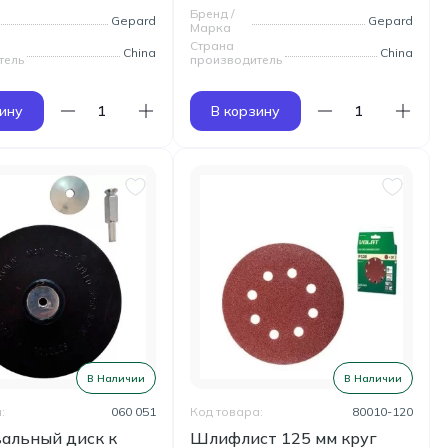
Бренд /
Gepard
Gepard
Марка
Страна
China
China
тель
производитель
ину
В корзину
В Наличии
В Наличии
:
060 051
Код товара:
80010-120
альный диск к
Шлифлист 125 мм круг