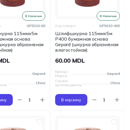
В Наличии
В Наличии
:
GP5010-60
Код товара:
GP5010-400
урка 115ммх5м
Шлифшкурка 115ммх5м
ажная основа
Р400 бумажная основа
(шкурка абразивная
Gepard (шкурка абразивная
ойкая)
влагостойкая)
 MDL
60.00 MDL
Бренд /
Gepard
Gepard
Марка
Страна
China
China
тель
производитель
ину
В корзину