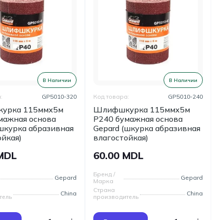
В Наличии
В Наличии
:
GP5010-320
Код товара:
GP5010-240
урка 115ммх5м
Шлифшкурка 115ммх5м
мажная основа
Р240 бумажная основа
(шкурка абразивная
Gepard (шкурка абразивная
ойкая)
влагостойкая)
 MDL
60.00 MDL
Бренд /
Gepard
Gepard
Марка
Страна
China
China
тель
производитель