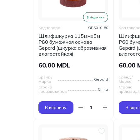
В Наличии
Код товара:
GP5010-80
Код товара
Шлифшкурка 115ммх5м
Шлифшк
Р80 бумажная основа
Р60 бум
Gepard (шкурка абразивная
Gepard 
влагостойкая)
влагост
60.00 MDL
60.00
Бренд /
Бренд /
Gepard
Марка
Марка
Страна
Страна
China
производитель
производи
В корзину
В корз