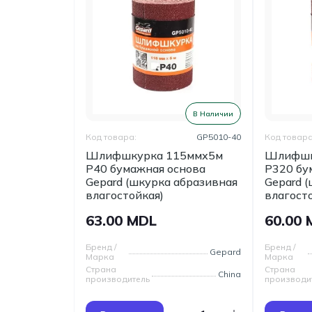
В Наличии
Код товара:
GP5010-40
Код товара
Шлифшкурка 115ммх5м
Шлифшк
Р40 бумажная основа
Р320 бу
Gepard (шкурка абразивная
Gepard 
влагостойкая)
влагост
63.00 MDL
60.00
Бренд /
Бренд /
Gepard
Марка
Марка
Страна
Страна
China
производитель
производи