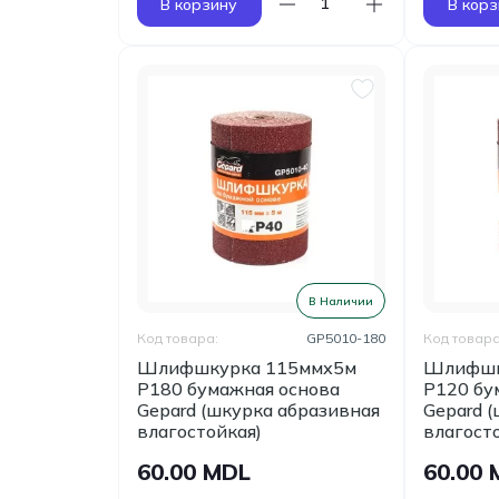
В корзину
В корз
В Наличии
Код товара:
GP5010-180
Код товара
Шлифшкурка 115ммх5м
Шлифшк
Р180 бумажная основа
Р120 бу
Gepard (шкурка абразивная
Gepard 
влагостойкая)
влагост
60.00 MDL
60.00