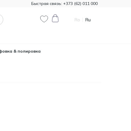
Быстрая связь:
+373 (62) 011 000
Ro
Ru
0
0
овка & полировка
Код товара:
T00324
385.00
Минеральная вата
Knauf 1200*7800 50 мм,
MDL
18,72 м²
Код товара:
474321
790.90
Краска декоративная
Primacol Royal Silk 1кг
MDL
base silver R0