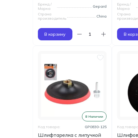
Бренд /
Бренд /
Gepard
Марка
Марка
Страна
Страна
China
производитель
производи
В корзину
В корз
В Наличии
Код товара:
GP0830-125
Код товара
Шлифтарелка с липучкой
Шлифов