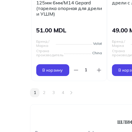
125мм 6мм/М14 Gepard
дрели с
(тарелка опорная для дрели
и УШМ)
51.00 MDL
49.00
Бренд /
Бренд /
Volat
Марка
Марка
Страна
Страна
China
производитель
производи
В корзину
В корз
1
2
3
4
ШЛИФ