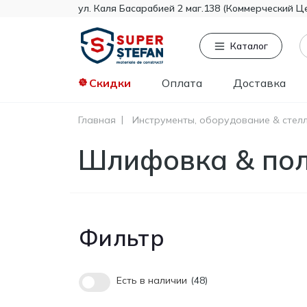
ул. Каля Басарабией 2 маг.138 (Коммерческий Ц
Каталог
Скидки
Оплата
Доставка
Главная
Инструменты, оборудование & стел
Часто ищут
То
Шлифовка & по
Tikkurila
Knauf
Тент
Гипсокартон
Пенопласт
Фильтр
Минвата
Монтажная пена
Полистирол
Есть в наличии
48