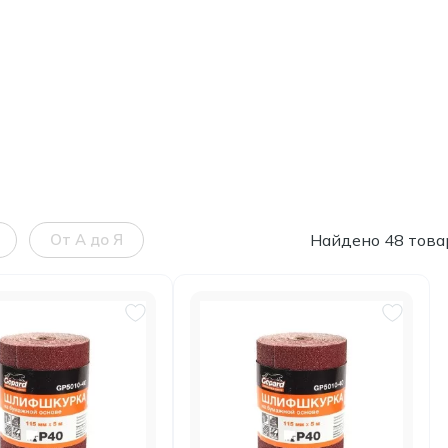
От А до Я
Найдено 48 това