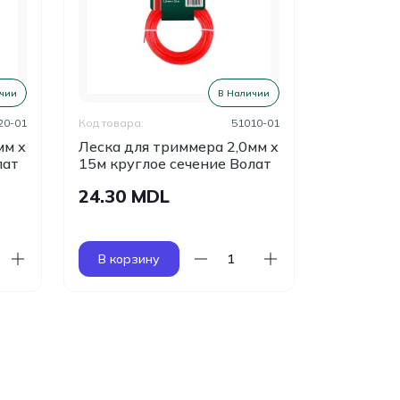
чии
В Наличии
20-01
Код товара:
51010-01
Код товара:
мм х
Леска для триммера 2,0мм х
Леска дл
лат
15м круглое сечение Волат
15м шест
Волат
24.30 MDL
24.30 
В корзину
В корзи