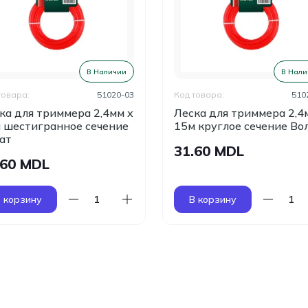
В Наличии
В Нали
товара:
51020-03
Код товара:
510
ка для триммера 2,4мм х
Леска для триммера 2,4
 шестигранное сечение
15м круглое сечение Во
ат
31.60 MDL
.60 MDL
 корзину
В корзину