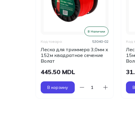
В Наличии
В Наличии
51040-01
Код товара:
53040-02
Код 
а 3,0мм х
Леска для триммера 3,0мм х
Лес
ие Волат
152м квадратное сечение
15м
Волат
Вол
445.50 MDL
31
В корзину
В