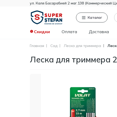
ул. Каля Басарабией 2 маг.138 (Коммерческий Ц
Каталог
Скидки
Оплата
Доставка
Главная
Сад
Леска для триммера
Леск
Часто ищут
То
Леска для триммера 2
Tikkurila
Knauf
Тент
Гипсокартон
Пенопласт
Минвата
Монтажная пена
Полистирол