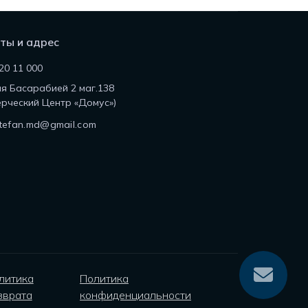
ты и адрес
20 11 000
ля Басарабией 2 маг.138
рческий Центр «Домус»)
tefan.md@gmail.com
литика
Политика
зврата
конфиденциальности