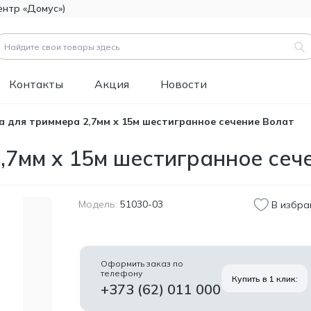
ентр «Домус»)
Контакты
Акция
Новости
а для триммера 2,7мм х 15м шестигранное сечение Волат
вары (
3183
)
,7мм х 15м шестигранное сеч
Код товара:
111112
Битумно-полимерная
514.60
гидроизоляция FOME
MDL
FLEX Rapid Hydro
Модель:
51030-03
В избра
Defence Mastic, 4,5 кг.
Код товара:
453829
Краска фасадная
1 346.60
Оформить заказ по
силиконовая
телефону
MDL
Купить в 1 клик:
Tikkurila Novasil
+373 (62) 011 000
(база MRA), 2,7л