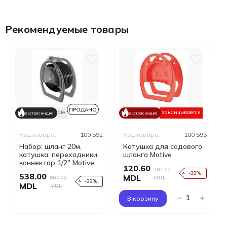
Рекомендуемые товары
ПРОДАНО
sale
sale
заканчивается
Экстраскидка
Экстраскидка
Код товара:
100 592
Код товара:
100 595
Набор: шланг 20м,
Катушка для садового
катушка, переходники,
шланга Motive
коннектор 1/2" Motive
120.60
181.00
-33%
538.00
MDL
807.00
MDL
-33%
MDL
MDL
В корзину