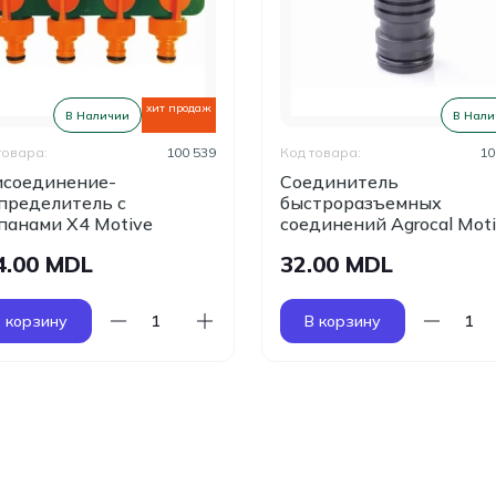
хит продаж
В Наличии
В Нали
товара:
100 539
Код товара:
10
соединение-
Соединитель
пределитель с
быстроразъемных
панами X4 Motive
соединений Agrocal Mot
4.00 MDL
32.00 MDL
 корзину
В корзину