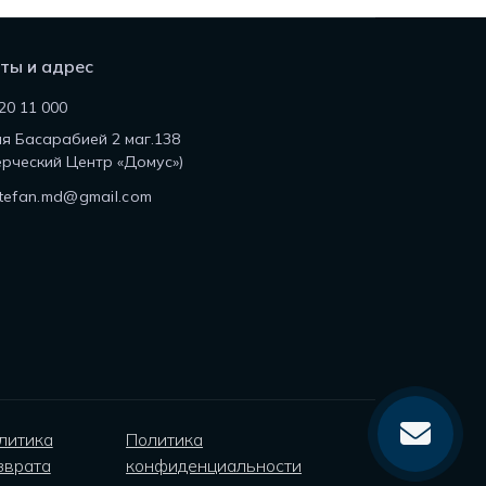
ты и адрес
20 11 000
ля Басарабией 2 маг.138
рческий Центр «Домус»)
tefan.md@gmail.com
литика
Политика
зврата
конфиденциальности