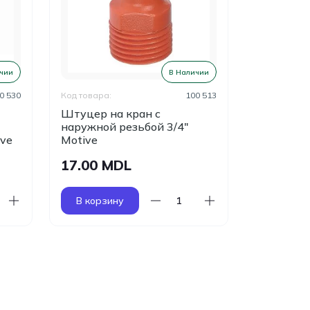
чии
В Наличии
0 530
Код товара:
100 513
Код товара:
Штуцер на кран с
Соедини
наружной резьбой 3/4"
быстрор
ive
Motive
соединен
17.00 MDL
16.00 
В корзину
В корзи