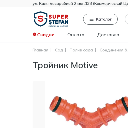
ул. Каля Басарабией 2 маг.138 (Коммерческий Ц
Каталог
Скидки
Оплата
Доставка
Главная
Сад
Полив сада
Соединения &
Часто ищут
То
Тройник Motive
Tikkurila
Knauf
Тент
Гипсокартон
Пенопласт
Минвата
Монтажная пена
Полистирол