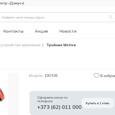
ентр «Домус»)
Контакты
Акция
Новости
 устройства крепления
Тройник Motive
вары (
3183
)
Код товара:
111112
Битумно-полимерная
514.60
гидроизоляция FOME
MDL
FLEX Rapid Hydro
Модель:
100 535
В избра
Defence Mastic, 4,5 кг.
Код товара:
453829
Краска фасадная
1 346.60
Оформить заказ по
силиконовая
телефону
MDL
Купить в 1 клик:
Tikkurila Novasil
+373 (62) 011 000
(база MRA), 2,7л