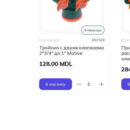
ПРОДАНО
В Наличии
100 512
Код товара:
100 538
Код 
Тройник с двумя клапанами
При
 1/2"
2*3/4" дo 1" Motive
рас
кла
128.00 MDL
28
В корзину
В