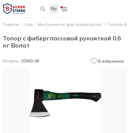
Ro
Главная
Сад
Инструменты для садоводства
Топоры & с
Топор с фиберглассовой рукояткой 0,6
кг Волат
Модель:
10360-06
В избранное