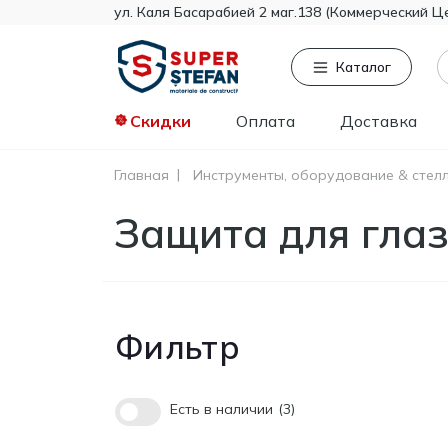
ул. Каля Басарабией 2 маг.138 (Коммерческий Ц
Каталог
Скидки
Оплата
Доставка
Главная
Инструменты, оборудование & стел
Часто ищут
То
Защита для глаз
Tikkurila
Knauf
Тент
Гипсокартон
Пенопласт
Фильтр
Минвата
Монтажная пена
Полистирол
Есть в наличии
3