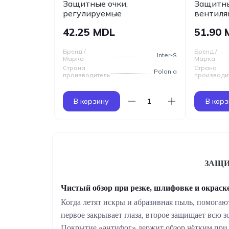
Защитные очки,
Защитны
регулируемые
вентиля
42.25 MDL
51.90
Бренд /
Бренд /
Inter-S
Марка
Марка
Страна
Страна
Polonia
производитель
производи
В корзину
В корз
ЗАЩИ
Чистый обзор при резке, шлифовке и окраск
Когда летят искры и абразивная пыль, помога
первое закрывает глаза, второе защищает всю
Покрытие «антифог» держит обзор чётким при п