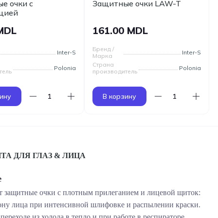
е очки с
Защитные очки LAW-T
цией
 MDL
161.00 MDL
Бренд /
Inter-S
Inter-S
Марка
Страна
Polonia
Polonia
тель
производитель
ину
В корзину
ТА ДЛЯ ГЛАЗ & ЛИЦА
е
ют защитные очки с плотным прилеганием и лицевой щиток:
 зону лица при интенсивной шлифовке и распылении краски.
ереходе из холода в тепло и при работе в респираторе.