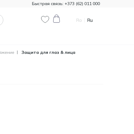
Быстрая связь:
+373 (62) 011 000
Ro
Ru
0
0
яжение
Защита для глаз & лица
Код товара:
T00324
385.00
Минеральная вата
Knauf 1200*7800 50 мм,
MDL
18,72 м²
Код товара:
474321
790.90
Краска декоративная
Primacol Royal Silk 1кг
MDL
base silver R0