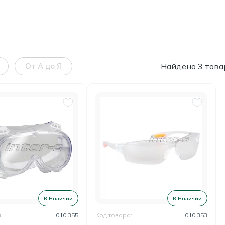
От А до Я
Найдено 3 това
В Наличии
В Наличии
:
010 355
Код товара:
010 353