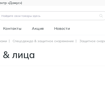
ентр «Домус»)
Контакты
Акция
Новости
лажи
Спецодежда & защитное снаряжение
Защитное снар
вары (
3183
)
 & лица
Код товара:
111112
Битумно-полимерная
514.60
гидроизоляция FOME
MDL
FLEX Rapid Hydro
Defence Mastic, 4,5 кг.
Код товара:
453829
Краска фасадная
1 346.60
силиконовая
MDL
Tikkurila Novasil
(база MRA), 2,7л