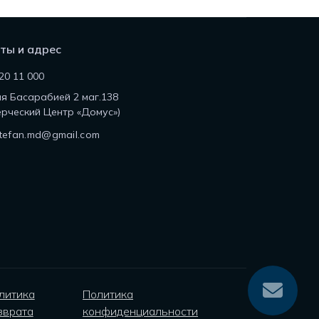
ты и адрес
20 11 000
ля Басарабией 2 маг.138
рческий Центр «Домус»)
tefan.md@gmail.com
литика
Политика
зврата
конфиденциальности