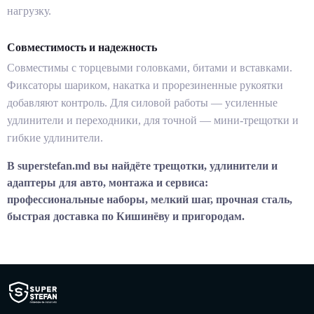
нагрузку.
Cовместимость и надежность
Совместимы с торцевыми головками, битами и вставками.
Фиксаторы шариком, накатка и прорезиненные рукоятки
добавляют контроль. Для силовой работы — усиленные
удлинители и переходники, для точной — мини-трещотки и
гибкие удлинители.
В superstefan.md вы найдёте трещотки, удлинители и
адаптеры для авто, монтажа и сервиса:
профессиональные наборы, мелкий шаг, прочная сталь,
быстрая доставка по Кишинёву и пригородам.