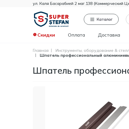
ул. Каля Басарабией 2 маг.138 (Коммерческий Ц
Каталог
Скидки
Оплата
Доставка
Главная
Инструменты, оборудование & стел
Шпатель профессиональный алюминиевый
Часто ищут
То
Tikkurila
Шпатель профессиона
Knauf
Тент
Гипсокартон
Пенопласт
Минвата
Монтажная пена
Полистирол