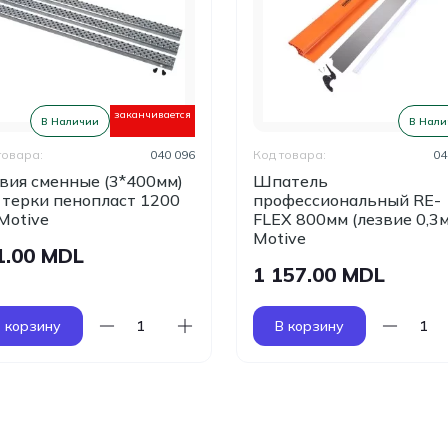
заканчивается
В Наличии
В Нали
товара:
040 096
Код товара:
04
вия сменные (3*400мм)
Шпатель
 терки пенопласт 1200
профессиональный RE-
Motive
FLEX 800мм (лезвие 0,3
Motive
1.00 MDL
1 157.00 MDL
 корзину
В корзину