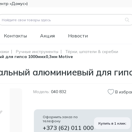
ентр «Домус»)
Контакты
Акция
Новости
лажи
Ручные инструменты
Тёрки, шпатели & скребки
 для гипса 1000ммx0,3мм Motive
вары (
3183
)
Код товара:
111112
льный алюминиевый для гипса
Битумно-полимерная
514.60
гидроизоляция FOME
MDL
FLEX Rapid Hydro
Defence Mastic, 4,5 кг.
Модель:
040 832
В избра
Код товара:
453829
Краска фасадная
1 346.60
силиконовая
MDL
Оформить заказ по
Tikkurila Novasil
телефону
Купить в 1 клик:
(база MRA), 2,7л
+373 (62) 011 000