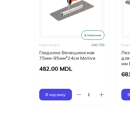
В Наличии
В Наличии
040 141
Код товара:
040 755
Код 
еющая с
Гладилка Венецианская
Лез
кой,
75мм-95мм*24см Motive
для
мм 
482.00 MDL
68
В корзину
В