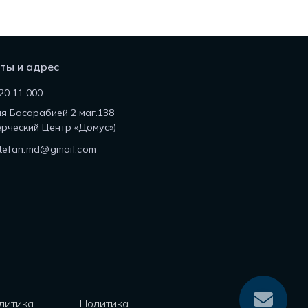
ты и адрес
20 11 000
ля Басарабией 2 маг.138
рческий Центр «Домус»)
tefan.md@gmail.com
литика
Политика