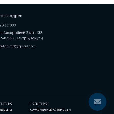
ты и адрес
20 11 000
ля Басарабией 2 маг.138
рческий Центр «Домус»)
tefan.md@gmail.com
литика
Политика
зврата
конфиденциальности