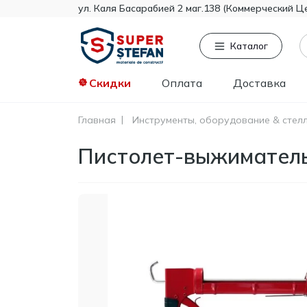
ул. Каля Басарабией 2 маг.138 (Коммерческий Ц
Каталог
Скидки
Оплата
Доставка
Главная
Инструменты, оборудование & стел
Часто ищут
То
Пистолет-выжиматель 
Tikkurila
Knauf
Тент
Гипсокартон
Пенопласт
Минвата
Монтажная пена
Полистирол