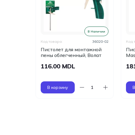
В Наличии
В Наличии
36040-02
Код товара:
36020-02
Код 
метика
Пистолет для монтажной
Пис
 Волат
пены облегченный, Волат
Mas
116.00 MDL
18
В корзину
В