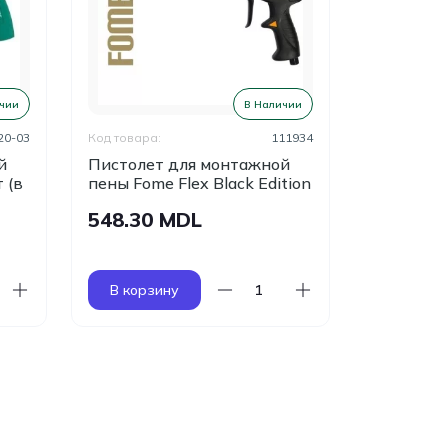
чии
В Наличии
20-03
Код товара:
111934
Код товара:
й
Пистолет для монтажной
Пистолет
 (в
пены Fome Flex Black Edition
пены MIN
548.30 MDL
110.00
В корзину
В корзи