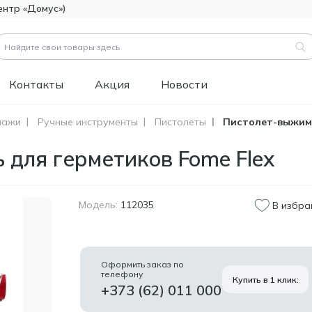
ентр «Домус»)
Контакты
Акция
Новости
лажи
Ручные инструменты
Пистолеты
Пистолет-выжима
вары (
3183
)
для герметиков Fome Flex
Код товара:
111112
Битумно-полимерная
514.60
гидроизоляция FOME
MDL
FLEX Rapid Hydro
Модель:
112035
В избра
Defence Mastic, 4,5 кг.
Код товара:
453829
Краска фасадная
1 346.60
Оформить заказ по
силиконовая
телефону
MDL
Купить в 1 клик:
Tikkurila Novasil
+373 (62) 011 000
(база MRA), 2,7л