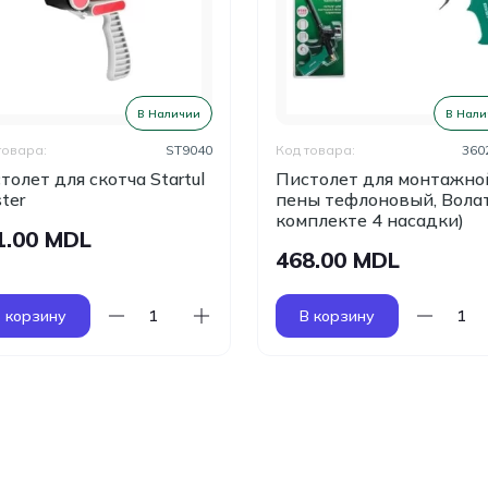
В Наличии
В Нали
товара:
ST9040
Код товара:
360
толет для скотча Startul
Пистолет для монтажно
ter
пены тефлоновый, Волат
комплекте 4 насадки)
1.00 MDL
468.00 MDL
 корзину
В корзину