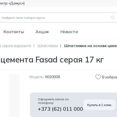
ентр «Домус»)
Контакты
Акция
Новости
в сером варианте
Шпатлёвки
Шпатлевка на основе цемен
вары (
3183
)
цемента Fasad серая 17 кг
Код товара:
111112
Битумно-полимерная
514.60
гидроизоляция FOME
MDL
FLEX Rapid Hydro
Модель:
6020008
В избра
Defence Mastic, 4,5 кг.
Код товара:
453829
Краска фасадная
1 346.60
Оформить заказ по
силиконовая
телефону
MDL
Купить в 1 клик:
Tikkurila Novasil
+373 (62) 011 000
(база MRA), 2,7л