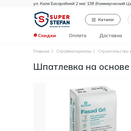
ул. Каля Басарабией 2 маг.138 (Коммерческий Ц
Каталог
Скидки
Оплата
Доставка
Главная
Стройматериалы
Строительство 
Часто ищут
То
Шпатлевка на основе 
Tikkurila
Knauf
Тент
Гипсокартон
Пенопласт
Минвата
Монтажная пена
Полистирол