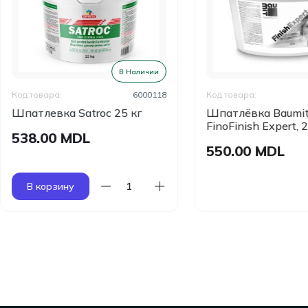
В Наличии
ПРОД
товара:
6000118
Код товара:
T
тлевка Satroc 25 кг
Шпатлёвка Baumit
FinoFinish Expert, 20кг
8.00 MDL
550.00 MDL
 корзину