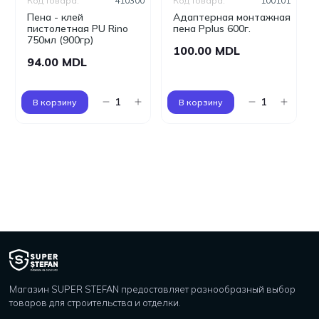
Код товара:
410300
Код товара:
100101
Пена - клей
Адаптерная монтажная
пистолетная PU Rino
пена Pplus 600г.
750мл (900гр)
100.00 MDL
94.00 MDL
В корзину
В корзину
Магазин SUPER STEFAN предоставляет разнообразный выбор
товаров для строительства и отделки.