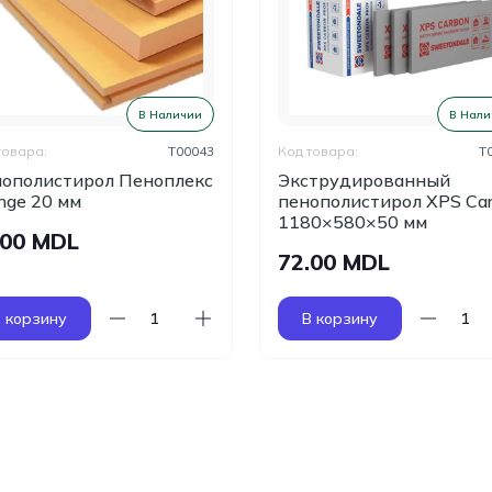
В Наличии
В Нали
товара:
T00043
Код товара:
T
ополистирол Пеноплекс
Экструдированный
nge 20 мм
пенополистирол XPS Ca
1180×580×50 мм
.00 MDL
72.00 MDL
 корзину
В корзину