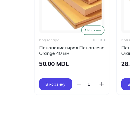
В Наличии
В Наличии
T00019
Код товара:
T00018
Код 
Пеноплекс
Пенополистирол Пеноплекс
Пен
Orange 40 мм
Ora
50.00 MDL
28
В корзину
В