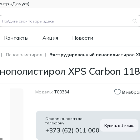
ентр «Домус»)
Контакты
Акция
Новости
Пенополистирол
Экструдированный пенополистирол XP
вары (
3183
)
нополистирол XPS Carbon 11
Код товара:
111112
Битумно-полимерная
514.60
гидроизоляция FOME
MDL
FLEX Rapid Hydro
Модель:
T00334
В избра
Defence Mastic, 4,5 кг.
Код товара:
453829
Краска фасадная
1 346.60
Оформить заказ по
силиконовая
телефону
MDL
Купить в 1 клик:
Tikkurila Novasil
+373 (62) 011 000
(база MRA), 2,7л