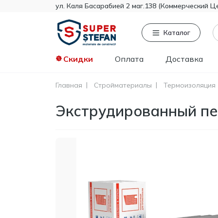
ул. Каля Басарабией 2 маг.138 (Коммерческий Ц
Каталог
Скидки
Оплата
Доставка
Главная
Стройматериалы
Термоизоляция
Часто ищут
То
Экструдированный пе
Tikkurila
Knauf
Тент
Гипсокартон
Пенопласт
Минвата
Монтажная пена
Полистирол