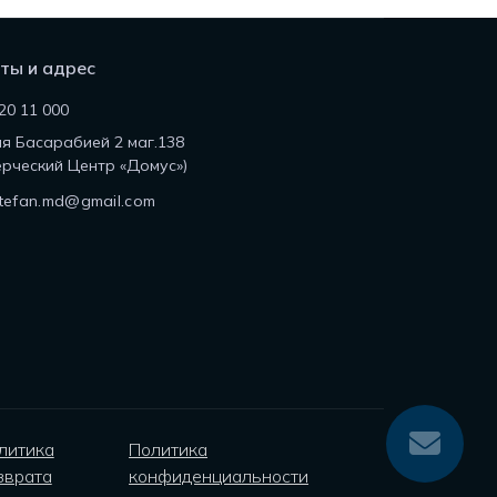
ты и адрес
20 11 000
ля Басарабией 2 маг.138
рческий Центр «Домус»)
tefan.md@gmail.com
литика
Политика
зврата
конфиденциальности