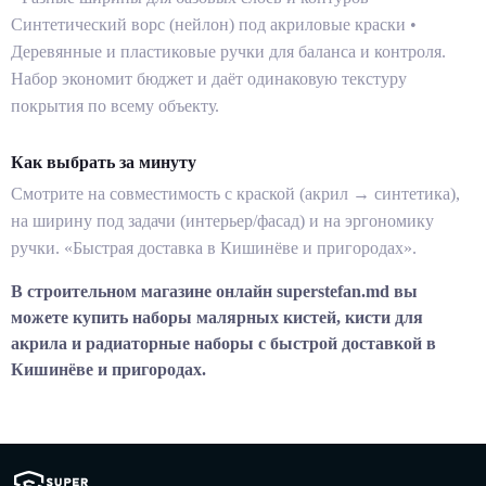
Синтетический ворс (нейлон) под акриловые краски •
Деревянные и пластиковые ручки для баланса и контроля.
Набор экономит бюджет и даёт одинаковую текстуру
покрытия по всему объекту.
Как выбрать за минуту
Смотрите на совместимость с краской (акрил → синтетика),
на ширину под задачи (интерьер/фасад) и на эргономику
ручки. «Быстрая доставка в Кишинёве и пригородах».
В строительном магазине онлайн superstefan.md вы
можете купить наборы малярных кистей, кисти для
акрила и радиаторные наборы с быстрой доставкой в
Кишинёве и пригородах.