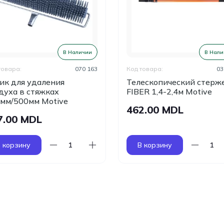
В Наличии
В Нали
товара:
070 163
Код товара:
03
ик для удаления
Телескопический стерж
духа в стяжках
FIBER 1,4-2,4м Motive
мм/500мм Motive
462.00 MDL
7.00 MDL
 корзину
В корзину