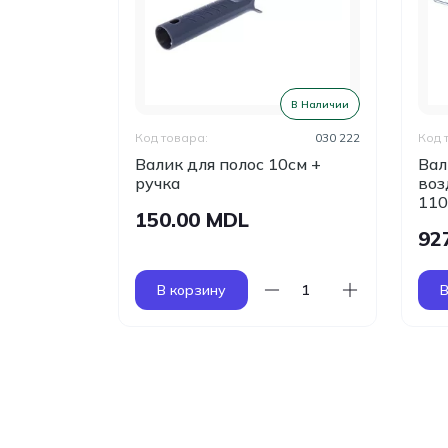
В Наличии
В Наличии
030 211
Код товара:
030 222
Код 
и углов
Валик для полос 10см +
Вал
орс 15мм
ручка
воз
110
150.00 MDL
92
В корзину
В