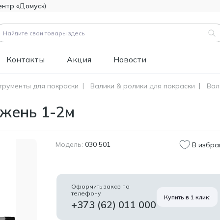
ентр «Домус»)
Контакты
Акция
Новости
трументы для покраски
Валики & ролики для покраски
Вал
вары (
3183
)
ржень 1-2м
Код товара:
111112
Битумно-полимерная
514.60
гидроизоляция FOME
MDL
FLEX Rapid Hydro
Модель:
030 501
В избра
Defence Mastic, 4,5 кг.
Код товара:
453829
Краска фасадная
1 346.60
Оформить заказ по
силиконовая
телефону
MDL
Купить в 1 клик:
Tikkurila Novasil
+373 (62) 011 000
(база MRA), 2,7л