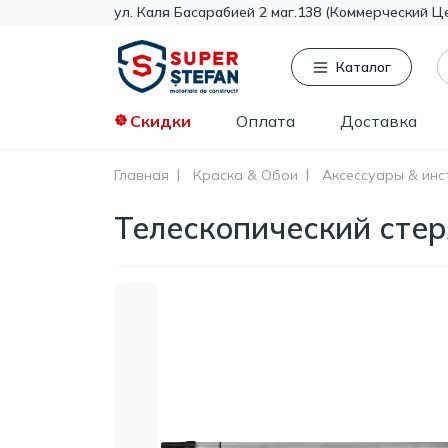
ул. Каля Басарабией 2 маг.138 (Коммерческий Ц
Каталог
Скидки
Оплата
Доставка
Главная
Краска & Обои
Аксессуары & инс
Часто ищут
То
Телескопический сте
Tikkurila
Knauf
Тент
Гипсокартон
Пенопласт
Минвата
Монтажная пена
Полистирол