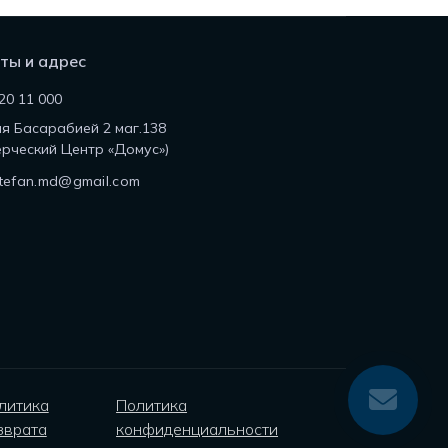
ты и адрес
20 11 000
ля Басарабией 2 маг.138
рческий Центр «Домус»)
tefan.md@gmail.com
литика
Политика
зврата
конфиденциальности