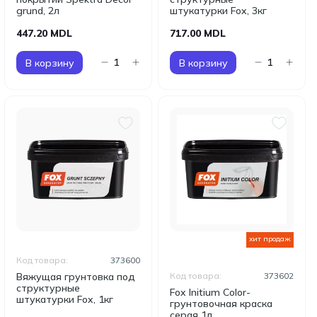
grund, 2л
штукатурки Fox, 3кг
447.20 MDL
717.00 MDL
В корзину
В корзину
хит продаж
Код товара:
373600
Вяжущая грунтовка под
Код товара:
373602
структурные
Fox Initium Color-
штукатурки Fox, 1кг
грунтовочная краска
серая 1л