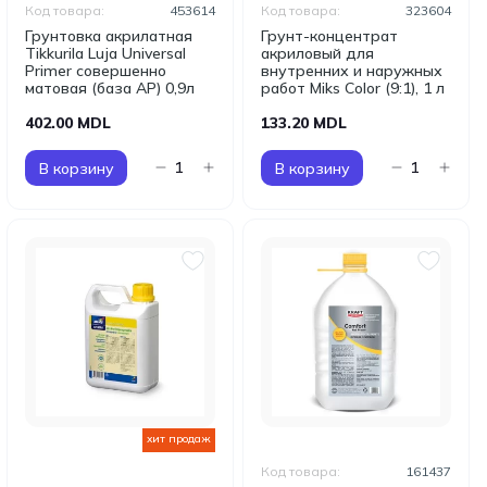
Код товара:
453614
Код товара:
323604
Грунтовка акрилатная
Грунт-концентрат
Tikkurila Luja Universal
акриловый для
Primer совершенно
внутренних и наружных
матовая (база AP) 0,9л
работ Miks Color (9:1), 1 л
402.00 MDL
133.20 MDL
В корзину
В корзину
хит продаж
Код товара:
161437