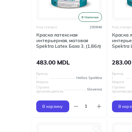
В Наличии
Код товара:
293846
Код товара
Краска латексная
Краска 
интерьерная, матовая
интерье
Spektra Latex База 3, (1,86л)
Spektra 
483.00 MDL
283.0
Бренд
Бренд
/
Helios Spektra
/
Марка
Марка
Страна
Страна
Slovenia
производитель
производи
В корзину
В корз