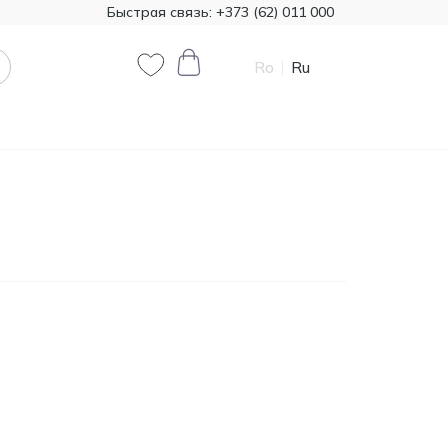
Быстрая связь:
+373 (62) 011 000
Ro
Ru
0
0
Код товара:
T00324
385.00
Минеральная вата
Knauf 1200*7800 50 мм,
MDL
18,72 м²
Код товара:
474321
790.90
Краска декоративная
Primacol Royal Silk 1кг
MDL
base silver R0