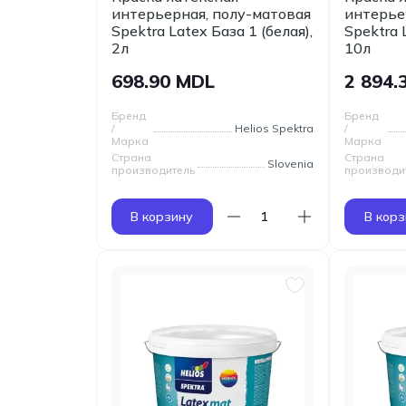
интерьерная, полу-матовая
интерье
Spektra Latex База 1 (белая),
Spektra 
2л
10л
698.90 MDL
2 894.
Бренд
Бренд
/
Helios Spektra
/
Марка
Марка
Страна
Страна
Slovenia
производитель
производи
В корзину
В корз