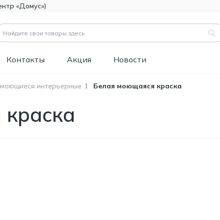
ентр «Домус»)
Контакты
Акция
Новости
 моющиеся интерьерные
Белая моющаяся краска
вары (
3183
)
 краска
Код товара:
111112
Битумно-полимерная
514.60
гидроизоляция FOME
MDL
FLEX Rapid Hydro
Defence Mastic, 4,5 кг.
Код товара:
453829
Краска фасадная
1 346.60
силиконовая
MDL
Tikkurila Novasil
(база MRA), 2,7л