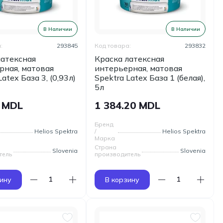
В Наличии
В Наличии
:
293845
Код товара:
293832
латексная
Краска латексная
рная, матовая
интерьерная, матовая
Latex База 3, (0,93л)
Spektra Latex База 1 (белая),
5л
0 MDL
1 384.20 MDL
Бренд
Helios Spektra
/
Helios Spektra
Марка
Страна
Slovenia
Slovenia
тель
производитель
ину
В корзину