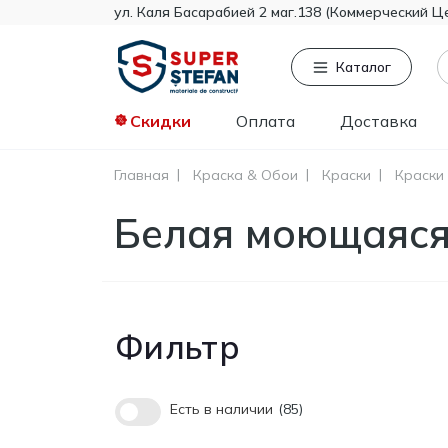
ул. Каля Басарабией 2 маг.138 (Коммерческий Ц
Каталог
Скидки
Оплата
Доставка
Главная
Краска & Обои
Краски
Краски
Часто ищут
То
Белая моющаяся
Tikkurila
Knauf
Тент
Гипсокартон
Пенопласт
Фильтр
Минвата
Монтажная пена
Полистирол
Есть в наличии
85