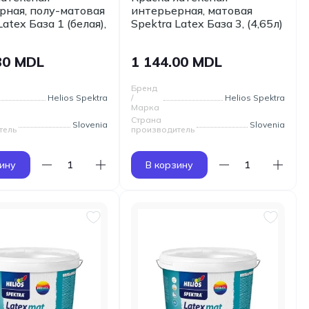
рная, полу-матовая
интерьерная, матовая
Latex База 1 (белая),
Spektra Latex База 3, (4,65л)
30 MDL
1 144.00 MDL
Бренд
Helios Spektra
/
Helios Spektra
Марка
Страна
Slovenia
Slovenia
тель
производитель
ину
В корзину