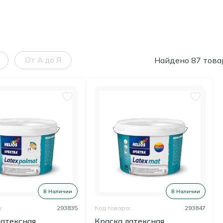
От А до Я
Найдено 87 това
В Наличии
В Наличии
:
293835
Код товара:
293847
латексная
Краска латексная