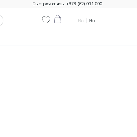
Быстрая связь:
+373 (62) 011 000
Ro
Ru
0
0
Код товара:
T00324
385.00
Минеральная вата
Knauf 1200*7800 50 мм,
MDL
18,72 м²
Код товара:
474321
790.90
Краска декоративная
Primacol Royal Silk 1кг
MDL
base silver R0