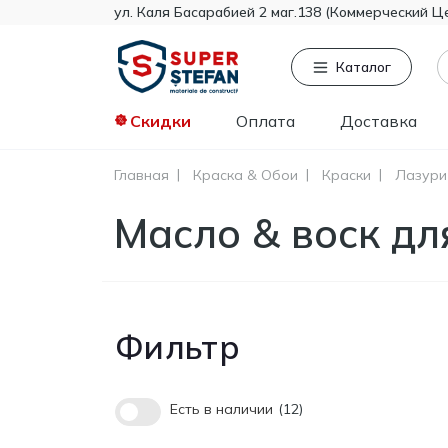
ул. Каля Басарабией 2 маг.138 (Коммерческий Ц
Каталог
Скидки
Оплата
Доставка
Главная
Краска & Обои
Краски
Лазури
Часто ищут
То
Масло & воск дл
Tikkurila
Knauf
Тент
Гипсокартон
Пенопласт
Фильтр
Минвата
Монтажная пена
Полистирол
Есть в наличии
12