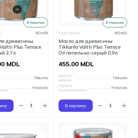
В Наличии
В Наличии
:
453405
Код товара:
453402
ля древесины
Масло для древесины
 Valtti Plus Terrace
Tikkurila Valtti Plus Terrace
ый 2,7л
Oil пепельно-серый 0,9л
00 MDL
455.00 MDL
Бренд /
Tikkurila
Tikkurila
Марка
Страна
Finlanda
Finlanda
тель
производитель
ину
В корзину