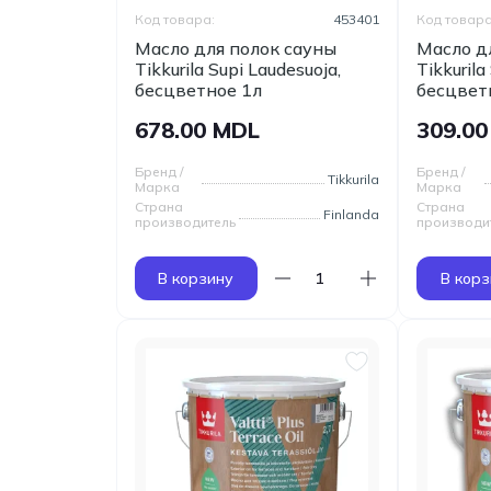
Код товара:
453401
Код товара
Масло для полок сауны
Масло д
Tikkurila Supi Laudesuoja,
Tikkurila
бесцветное 1л
бесцвет
678.00 MDL
309.0
Бренд /
Бренд /
Tikkurila
Марка
Марка
Страна
Страна
Finlanda
производитель
производи
В корзину
В корз