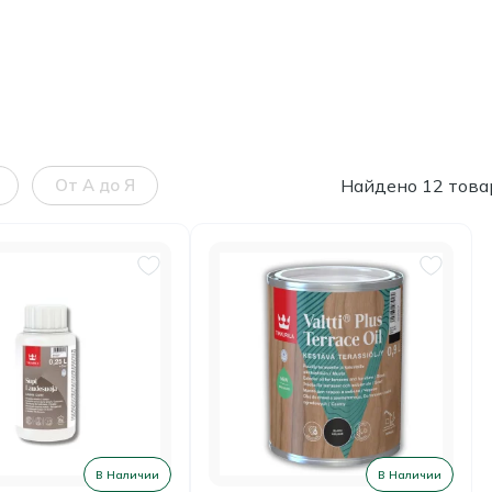
От А до Я
Найдено 12 това
В Наличии
В Наличии