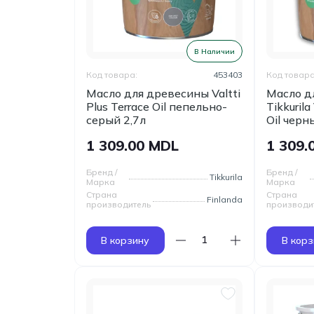
В Наличии
Код товара:
453403
Код товара
Масло для древесины Valtti
Масло д
Plus Terrace Oil пепельно-
Tikkurila
серый 2,7л
Oil черн
1 309.00 MDL
1 309.
Бренд /
Бренд /
Tikkurila
Марка
Марка
Страна
Страна
Finlanda
производитель
производи
В корзину
В корз