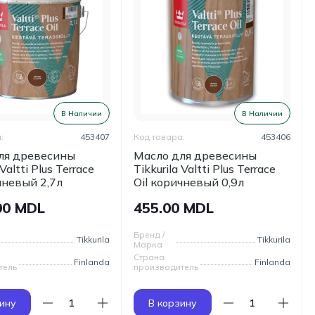
В Наличии
В Наличии
:
453407
Код товара:
453406
ля древесины
Масло для древесины
 Valtti Plus Terrace
Tikkurila Valtti Plus Terrace
чневый 2,7л
Oil коричневый 0,9л
00 MDL
455.00 MDL
Бренд /
Tikkurila
Tikkurila
Марка
Страна
Finlanda
Finlanda
тель
производитель
ину
В корзину