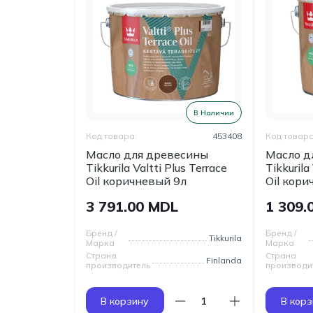
В Наличии
Код товара:
453408
Код товара
Масло для древесины
Масло д
Tikkurila Valtti Plus Terrace
Tikkurila
Oil коричневый 9л
Oil кори
3 791.00 MDL
1 309.
Бренд /
Бренд /
Tikkurila
Марка
Марка
Страна
Страна
Finlanda
производитель
производи
В корзину
В корз