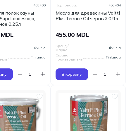
:
453400
Код товара:
453404
ля полок сауны
Масло для древесины Valtti
 Supi Laudesuoja,
Plus Terrace Oil черный 0,9л
ное 0,25л
0 MDL
455.00 MDL
Бренд /
Tikkurila
Tikkurila
Марка
Страна
Finlanda
Finlanda
тель
производитель
ину
В корзину