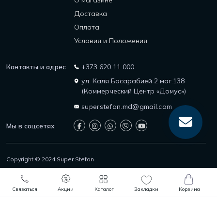
О магазине
Доставка
Оплата
Условия и Положения
Контакты и адрес
+373 620 11 000
ул. Каля Басарабией 2 маг.138
(Коммерческий Центр «Домус»)
superstefan.md@gmail.com
Мы в соцсетях
Copyright © 2024 Super Stefan
Защита прав потребителей
Политика возврата
0
0
Политика конфиденциальности
В корзину
Быстрый заказ
Связаться
Акции
Каталог
Закладки
Корзина
Каталог