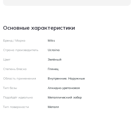
Основные характеристики
Бренд / Марка
Miks
Страна производитель
Ucraina
Цвет
Зелёный
Степень блеска
Глянец
Область применения
Внутренние; Наружные
Тип базы
Алкидно-уретановая
Подойдёт идеально
Металлический забор
Тип поверхности
Металл