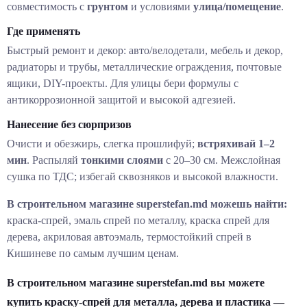
совместимость с
грунтом
и условиями
улица/помещение
.
Где применять
Быстрый ремонт и декор: авто/велодетали, мебель и декор,
радиаторы и трубы, металлические ограждения, почтовые
ящики, DIY-проекты. Для улицы бери формулы с
антикоррозионной защитой и высокой адгезией.
Нанесение без сюрпризов
Очисти и обезжирь, слегка прошлифуй;
встряхивай 1–2
мин
. Распыляй
тонкими слоями
с 20–30 см. Межслойная
сушка по ТДС; избегай сквозняков и высокой влажности.
В строительном магазине superstefan.md можешь найти:
краска-спрей, эмаль спрей по металлу, краска спрей для
дерева, акриловая автоэмаль, термостойкий спрей в
Кишиневе по самым лучшим ценам.
В строительном магазине superstefan.md вы можете
купить краску-спрей для металла, дерева и пластика —