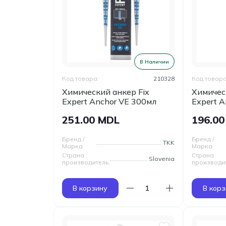
В Наличии
Код товара:
210328
Код товара
Химический анкер Fix
Химичес
Expert Anchor VE 300мл
Expert 
251.00 MDL
196.0
Бренд /
Бренд /
TKK
Марка
Марка
Страна
Страна
Slovenia
производитель
производи
В корзину
В корз