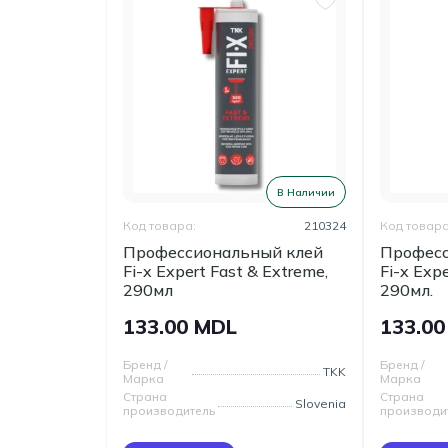
В Наличии
Код товара:
210324
Код товара
Профессиональный клей
Професс
Fi-x Expert Fast & Extreme,
Fi-x Exp
290мл
290мл.
133.00 MDL
133.0
Бренд /
Бренд /
TKK
Марка
Марка
Страна
Страна
Slovenia
производитель
производи