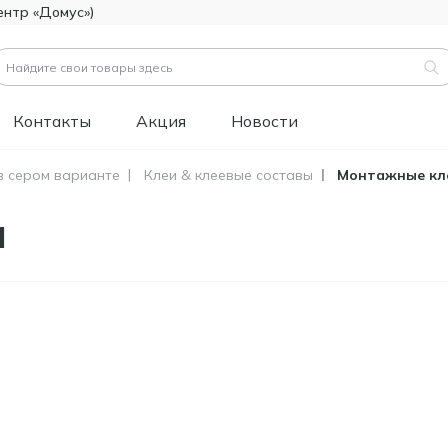
ентр «Домус»)
Контакты
Акция
Новости
в сером варианте
Клеи & клеевые составы
Монтажные кл
вары (
3183
)
и
Код товара:
111112
Битумно-полимерная
514.60
гидроизоляция FOME
MDL
FLEX Rapid Hydro
Defence Mastic, 4,5 кг.
Код товара:
453829
Краска фасадная
1 346.60
силиконовая
MDL
Tikkurila Novasil
(база MRA), 2,7л