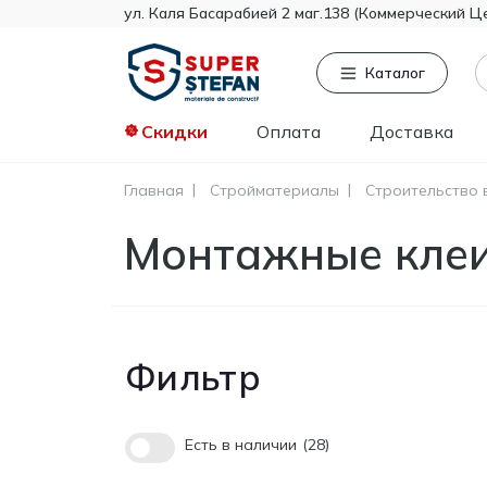
ул. Каля Басарабией 2 маг.138 (Коммерческий Ц
Каталог
Скидки
Оплата
Доставка
Главная
Стройматериалы
Строительство 
Часто ищут
То
Монтажные кле
Tikkurila
Knauf
Тент
Гипсокартон
Пенопласт
Фильтр
Минвата
Монтажная пена
Полистирол
Есть в наличии
28