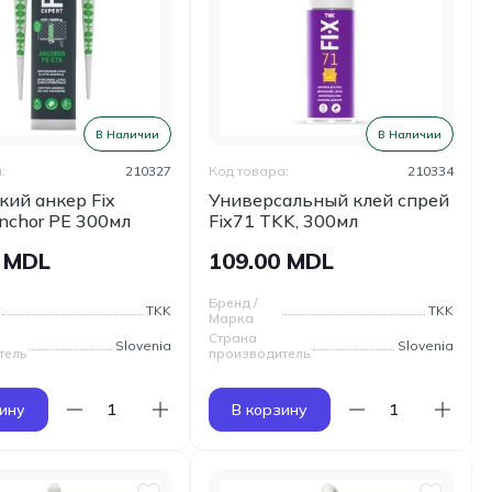
В Наличии
В Наличии
:
210327
Код товара:
210334
кий анкер Fix
Универсальный клей спрей
Anchor PE 300мл
Fix71 TKK, 300мл
0 MDL
109.00 MDL
Бренд /
TKK
TKK
Марка
Страна
Slovenia
Slovenia
тель
производитель
ину
В корзину