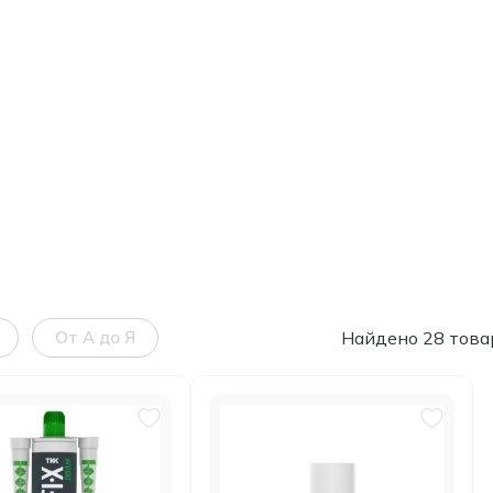
От А до Я
Найдено 28 това