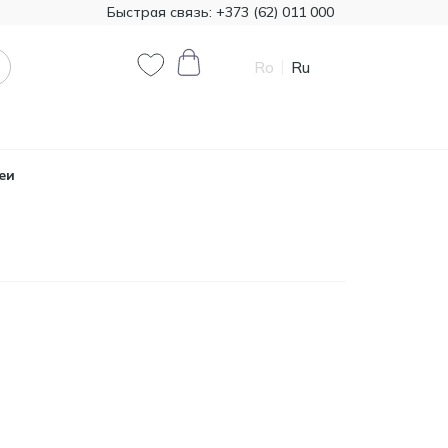
Быстрая связь:
+373 (62) 011 000
Ro
Ru
0
0
еи
Код товара:
T00324
385.00
Минеральная вата
Knauf 1200*7800 50 мм,
MDL
18,72 м²
Код товара:
474321
790.90
Краска декоративная
Primacol Royal Silk 1кг
MDL
base silver R0