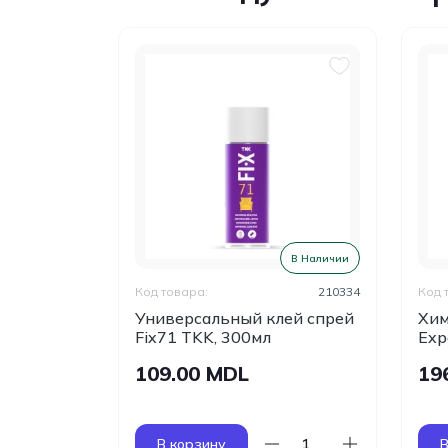
В Наличии
В Наличии
120305
Код товара:
210334
Код 
ей Point
Универсальный клей спрей
Хим
Fix71 TKK, 300мл
Exp
109.00 MDL
19
В корзину
В