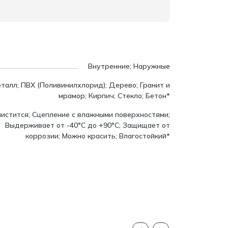
Внутренние; Наружные
талл; ПВХ (Поливинилхлорид); Дерево; Гранит и
мрамор; Кирпич; Стекло; Бетон*
чистится; Cцепление с влажными поверхностями;
Выдерживает от -40°C до +90°C; Защищает от
коррозии; Можно красить; Влагостойкий*