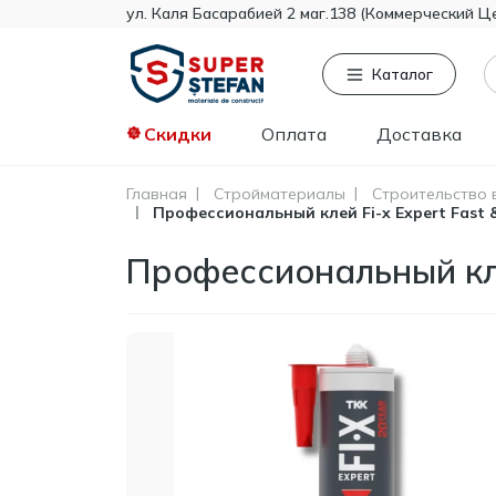
ул. Каля Басарабией 2 маг.138 (Коммерческий Ц
Каталог
Скидки
Оплата
Доставка
Главная
Стройматериалы
Строительство 
Профессиональный клей Fi-x Expert Fast &
Часто ищут
То
Tikkurila
Профессиональный клей
Knauf
Тент
Гипсокартон
Пенопласт
Минвата
Монтажная пена
Полистирол