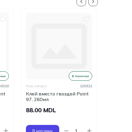
чии
В Наличии
20310
Код товара:
120322
Код товара:
int
Клей вместо гвоздей Point
Клей сил
97, 280мл
фиксации
Tack, бел
88.00 MDL
146.80
В корзину
В корзи