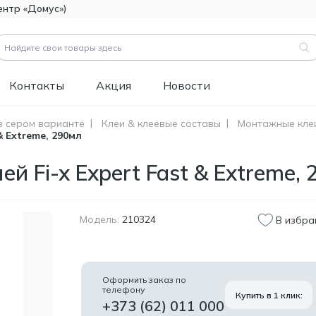
ентр «Домус»)
Контакты
Акция
Новости
в сером варианте
Клеи & клеевые составы
Монтажные кле
 Extreme, 290мл
вары (
3183
)
Код товара:
111112
 Fi-x Expert Fast & Extreme, 
Битумно-полимерная
514.60
гидроизоляция FOME
MDL
FLEX Rapid Hydro
Defence Mastic, 4,5 кг.
Модель:
210324
В избра
Код товара:
453829
Краска фасадная
1 346.60
силиконовая
MDL
Оформить заказ по
Tikkurila Novasil
телефону
Купить в 1 клик:
(база MRA), 2,7л
+373 (62) 011 000