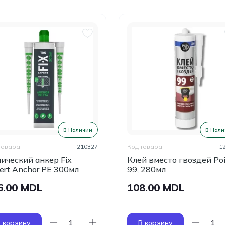
В Наличии
В Нали
товара:
210327
Код товара:
1
ический анкер Fix
Клей вместо гвоздей Po
ert Anchor PE 300мл
99, 280мл
6.00 MDL
108.00 MDL
 корзину
В корзину