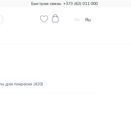
Быстрая связь:
+373 (62) 011 000
Ro
Ru
0
0
Код товара:
T00324
385.00
Минеральная вата
Knauf 1200*7800 50 мм,
MDL
ы для покраски (420)
18,72 м²
Код товара:
474321
790.90
Краска декоративная
Primacol Royal Silk 1кг
MDL
base silver R0