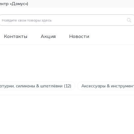
ентр «Домус»)
Контакты
Акция
Новости
вары (
3183
)
Код товара:
111112
Битумно-полимерная
514.60
гидроизоляция FOME
MDL
FLEX Rapid Hydro
турки, силиконы & шпатлёвки (12)
Аксессуары & инструмент
Defence Mastic, 4,5 кг.
Код товара:
453829
Краска фасадная
1 346.60
силиконовая
MDL
Tikkurila Novasil
(база MRA), 2,7л