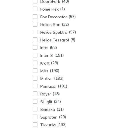
48
DobroFarb
1
Fome Flex
57
Fox Decorator
32
Helios Bori
57
Helios Spektra
8
Helios Tessarol
52
Inral
151
Inter-S
28
Kraft
190
Miks
193
Motive
101
Primacol
18
Rayer
34
SiLiglit
11
Sniezka
29
Supraten
133
Tikkurila