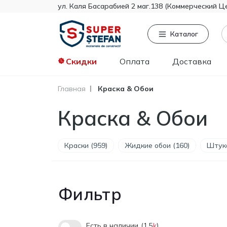
ул. Каля Басарабией 2 маг.138 (Коммерческий Ц
Каталог
Скидки
Оплата
Доставка
Главная
Краска & Обои
Часто ищут
То
Краска & Обои
Tikkurila
Knauf
Тент
Краски (959)
Жидкие обои (160)
Штука
Гипсокартон
Пенопласт
Минвата
Монтажная пена
Фильтр
Полистирол
Есть в наличии
1.5
k