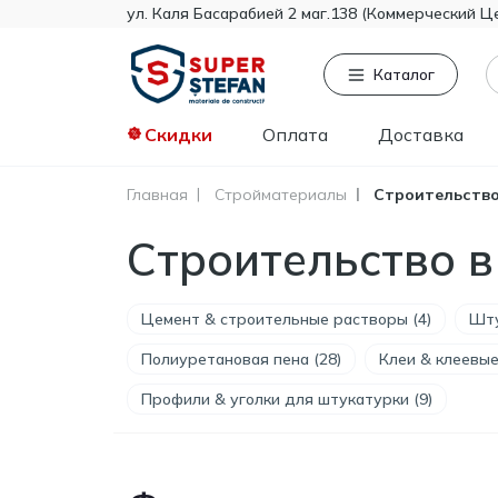
ул. Каля Басарабией 2 маг.138 (Коммерческий Ц
Каталог
Скидки
Оплата
Доставка
Главная
Стройматериалы
Строительство
Часто ищут
То
Строительство в
Tikkurila
Knauf
Тент
Цемент & строительные растворы (4)
Шту
Гипсокартон
Пенопласт
Полиуретановая пена (28)
Клеи & клеевые
Минвата
Профили & уголки для штукатурки (9)
Монтажная пена
Полистирол