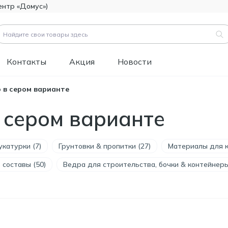
ентр «Домус»)
Контакты
Акция
Новости
 в сером варианте
вары (
3183
)
 сером варианте
Код товара:
111112
Битумно-полимерная
514.60
гидроизоляция FOME
MDL
FLEX Rapid Hydro
катурки (7)
Грунтовки & пропитки (27)
Материалы для к
Defence Mastic, 4,5 кг.
 составы (50)
Ведра для строительства, бочки & контейнеры
Код товара:
453829
Краска фасадная
1 346.60
силиконовая
MDL
Tikkurila Novasil
(база MRA), 2,7л