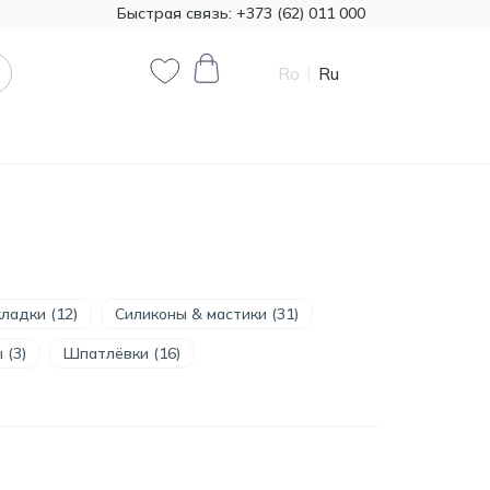
Быстрая связь:
+373 (62) 011 000
Ro
Ru
0
0
Код товара:
T00324
385.00
Минеральная вата
Knauf 1200*7800 50 мм,
MDL
ладки (12)
Силиконы & мастики (31)
18,72 м²
 (3)
Шпатлёвки (16)
Код товара:
474321
790.90
Краска декоративная
Primacol Royal Silk 1кг
MDL
base silver R0