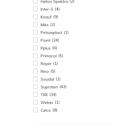
2
Helios Spektra
4
Inter-S
9
Knauf
2
Miks
1
Petsimplast
24
Point
6
Pplus
5
Primacol
1
Rayer
5
Rino
1
Soudal
43
Supraten
34
TKK
1
Weber
8
Celco