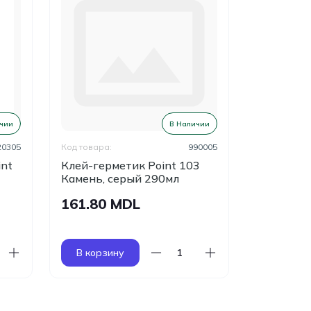
чии
В Наличии
20305
Код товара:
990005
Код товара:
int
Клей-герметик Point 103
Клей мон
Камень, серый 290мл
EXPERT 
161.80 MDL
75.00 
В корзину
В корзи