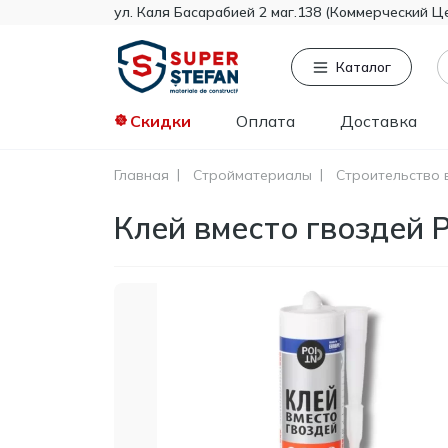
ул. Каля Басарабией 2 маг.138 (Коммерческий Ц
Каталог
Скидки
Оплата
Доставка
Главная
Стройматериалы
Строительство 
Часто ищут
То
Клей вместо гвоздей P
Tikkurila
Knauf
Тент
Гипсокартон
Пенопласт
Минвата
Монтажная пена
Полистирол