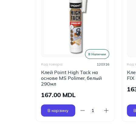
В Наличии
В Наличии
120318
Код товара:
120316
Код 
арка
Клей Point High Tack на
Кле
основе MS Polimer, белый
FIX
290мл
16
167.00 MDL
В корзину
В