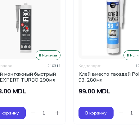
В Наличии
В Нали
товара:
210311
Код товара:
1
й монтажный быстрый
Клей вместо гвоздей Po
 EXPERT TURBO 290мл
93, 280мл
3.00 MDL
99.00 MDL
 корзину
В корзину