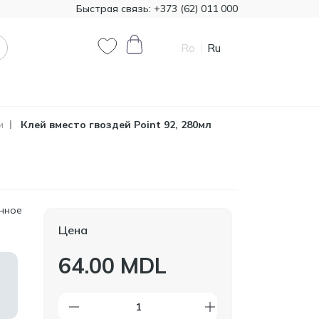
Быстрая связь:
+373 (62) 011 000
Ro
Ru
0
0
и
Клей вместо гвоздей Point 92, 280мл
Код товара:
T00324
385.00
Минеральная вата
Knauf 1200*7800 50 мм,
MDL
18,72 м²
нное
Цена
Код товара:
474321
64.00 MDL
790.90
Краска декоративная
Primacol Royal Silk 1кг
MDL
base silver R0