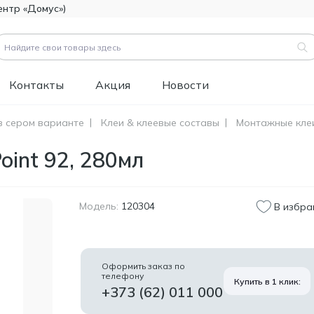
ентр «Домус»)
Контакты
Акция
Новости
в сером варианте
Клеи & клеевые составы
Монтажные кле
вары (
3183
)
oint 92, 280мл
Код товара:
111112
Битумно-полимерная
514.60
гидроизоляция FOME
MDL
FLEX Rapid Hydro
Модель:
120304
В избра
Defence Mastic, 4,5 кг.
Код товара:
453829
Краска фасадная
1 346.60
Оформить заказ по
силиконовая
телефону
MDL
Купить в 1 клик:
Tikkurila Novasil
+373 (62) 011 000
(база MRA), 2,7л