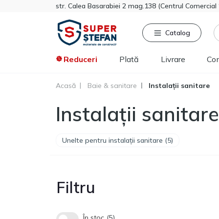
str. Calea Basarabiei 2 mag.138 (Centrul Comercia
Catalog
Reduceri
Plată
Livrare
Co
Acasă
Baie & sanitare
Instalații sanitare
Căutat frecvent
Pro
Instalații sanitare
Tikkurila
Sniezka
Knauf
Unelte pentru instalații sanitare (5)
Vata minerala
Gips-carton
Spumă
Polistiren extrudat
Filtru
Vopsea decorativa
În stoc
5