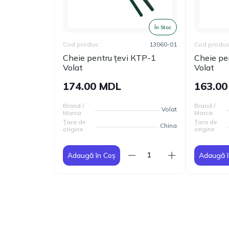
În Stoc
Cod produs:
13060-01
Cod produs
Cheie pentru țevi КТР-1
Cheie pe
Volat
Volat
174.00 MDL
163.0
Brand /
Brand /
Volat
Marca
Marca
Țara de
Țara de
China
origine
origine
Adaugă în Coș
Adaugă î