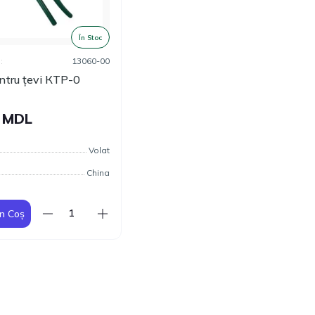
În Stoc
:
13060-00
ntru țevi КТР-0
0 MDL
Volat
China
n Coș