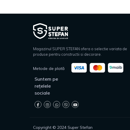
Magazinul SUPER STEFAN ofera o selectie variata de
produse pentru constructii si decorare.
Metode de plată
Suntem pe
rețelele
sociale
Copyright © 2024 Super Stefan