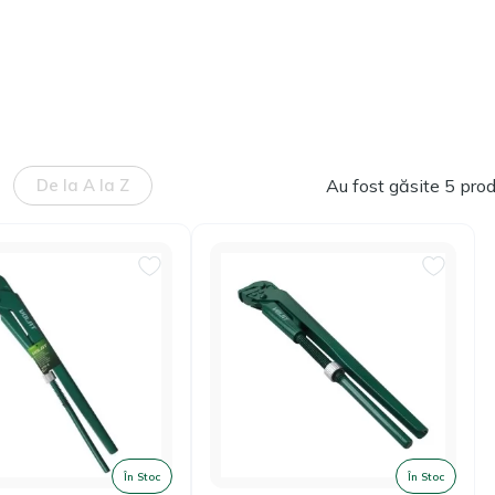
De la A la Z
Au fost găsite 5 pro
În Stoc
În Stoc