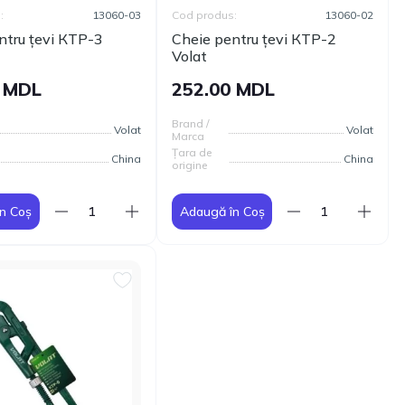
:
13060-03
Cod produs:
13060-02
ntru țevi КТР-3
Cheie pentru țevi КТР-2
Volat
0 MDL
252.00 MDL
Brand /
Volat
Volat
Marca
Țara de
China
China
origine
n Coș
Adaugă în Coș