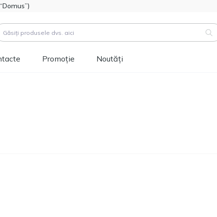
l “Domus”)
ntacte
Promoție
Noutăți
duse (
3183
)
Cod produs:
111112
Hidroizolatie bitum-
514.60
polimer FOME FLEX
MDL
Rapid Hydro Defence
Mastic, 4,5kg
Cod produs:
453829
Vopsea siliconică
1 346.60
pentru fațadă
MDL
Tikkurila Novasil
(baza MRA) 2,7L