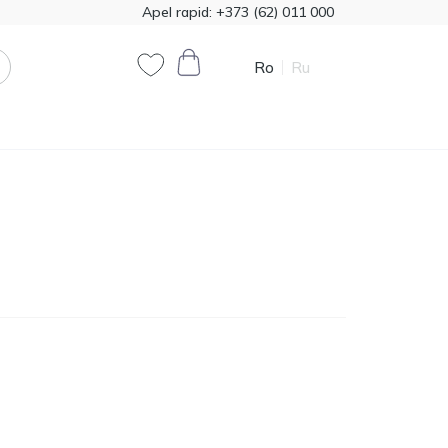
Apel rapid:
+373 (62) 011 000
Ro
Ru
0
0
Cod produs:
T00324
385.00
Vata minerala Knauf
1200*7800 50mm,
MDL
18,72m2
Cod produs:
474321
790.90
Vopsea decorativă
Primacol Royal Silk 1kg
MDL
base silver R0