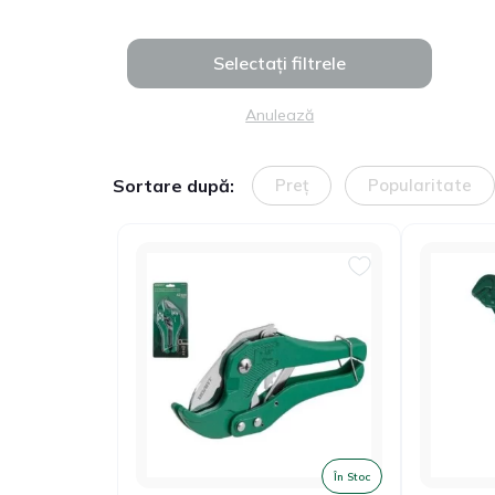
Selectați filtrele
Anulează
Sortare după:
Preț
Popularitate
În Stoc