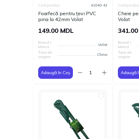
Cod produs:
41040-42
Cod produs
Foarfecă pentru țevi PVC
Cheie pe
pina la 42mm Volat
Volat
149.00 MDL
341.0
Brand /
Brand /
Volat
Marca
Marca
Țara de
Țara de
China
origine
origine
Adaugă în Coș
Adaugă î