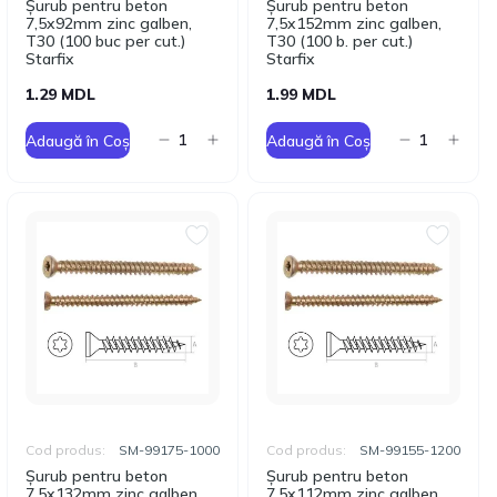
Șurub pentru beton
Șurub pentru beton
7,5x92mm zinc galben,
7,5x152mm zinc galben,
T30 (100 buc per cut.)
T30 (100 b. per cut.)
Starfix
Starfix
1.29 MDL
1.99 MDL
Adaugă în Coș
Adaugă în Coș
Cod produs:
SM-99175-1000
Cod produs:
SM-99155-1200
Șurub pentru beton
Șurub pentru beton
7,5x132mm zinc galben,
7,5x112mm zinc galben,