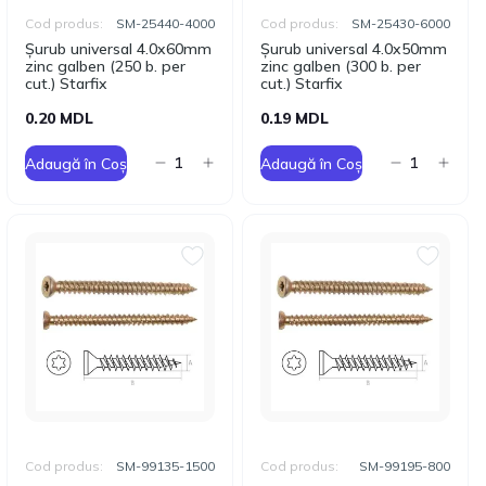
Cod produs:
SM-25440-4000
Cod produs:
SM-25430-6000
Șurub universal 4.0x60mm
Șurub universal 4.0x50mm
zinc galben (250 b. per
zinc galben (300 b. per
cut.) Starfix
cut.) Starfix
0.20 MDL
0.19 MDL
Adaugă în Coș
Adaugă în Coș
Cod produs:
SM-99135-1500
Cod produs:
SM-99195-800