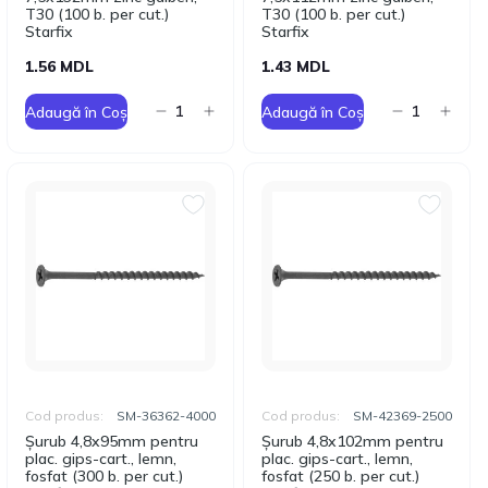
T30 (100 b. per cut.)
T30 (100 b. per cut.)
Starfix
Starfix
1.56 MDL
1.43 MDL
Adaugă în Coș
Adaugă în Coș
Cod produs:
SM-36362-4000
Cod produs:
SM-42369-2500
Șurub 4,8x95mm pentru
Șurub 4,8x102mm pentru
plac. gips-cart., lemn,
plac. gips-cart., lemn,
fosfat (300 b. per cut.)
fosfat (250 b. per cut.)