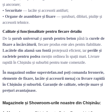
și ancorare;
•
Securitate
— lacăte și accesorii antifurt;
•
Organe de asamblare și fixare
— șuruburi, dibluri, piulițe și
accesorii tehnice.
Calitate și funcționalitate pentru fiecare detaliu
De la
șurub universal
și
șurub pentru beton
până la
curele de
fixare a încărcăturii
, fiecare produs este ales pentru fiabilitate.
Lacătele din alamă sau fontă
protejează eficient, iar
periile și
racletele pentru podea
mențin ordinea în spații mari. Livrare
rapidă în Chișinău și suburbii pentru toate comenzile.
În magazinul online superstefan.md poți comanda feronerie,
elemente de fixare, lacăte și accesorii menaj cu livrare rapidă
în Chișinău și suburbii. Garanție de calitate, selecție mare și
prețuri avantajoase.
Magazinele și Showroom-urile noastre din Chișinău: