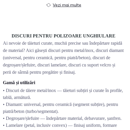
Vezi mai multe
DISCURI PENTRU POLIZOARE UNGHIULARE
Ai nevoie de tăieturi curate, muchii precise sau îndepărtare rapidă
de material? Aici găsești discuri pentru metal/inox, discuri diamant
(universal, pentru ceramică, pentru piatră/beton), discuri de
degroșare/șlefuire, discuri lamelare, discuri cu suport velcro și
perii de sârmă pentru pregătire și finisaj.
Gamă și utilizări
• Discuri de tăiere metal/inox — tăieturi subțiri și curate în profile,
tablă, armătură.
• Diamant: universal, pentru ceramică (segment subțire), pentru
piatră/beton (turbo/segmentat).
• Degroșare/șlefuire — îndepărtare material, debavurare, șanfren.
• Lamelare (petal, inclusiv convex) — finisaj uniform, formare