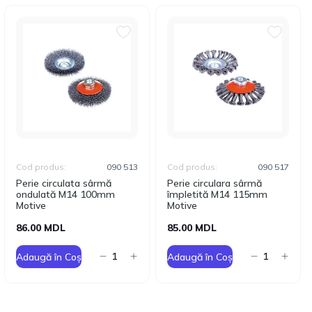
Cod produs:
090 513
Cod produs:
090 517
Perie circulata sârmă
Perie circulara sârmă
ondulată M14 100mm
împletită M14 115mm
Motive
Motive
86.00 MDL
85.00 MDL
Adaugă în Coș
Adaugă în Coș