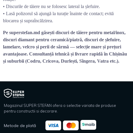
• Discurile de tăiere nu se folosesc lateral la șlefuire.
• Lasă polizorul să ajungă la turație înainte de contact; evită
blocarea și supraîncălzirea.
Pe superstefan.md găsești discuri de tăiere pentru metal/inox,
discuri diamant pentru ceramică/piatră, discuri de șlefuire,
lamelare, velcro și perii de sârmă — selecție mare și prețuri
avantajoase. Consultanță tehnică și livrare rapidă în Chișinău
și suburbii (Codru, Cricova, Durlești, Sîngera, Vatra etc.).
Magazinul SUPER STEFAN ofera o selectie variata de produse
pentru constructii si decorare.
Metode de plată