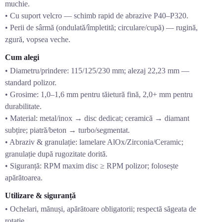
muchie.
• Cu suport velcro — schimb rapid de abrazive P40–P320.
• Perii de sârmă (ondulată/împletită; circulare/cupă) — rugină,
zgură, vopsea veche.
Cum alegi
• Diametru/prindere: 115/125/230 mm; alezaj 22,23 mm —
standard polizor.
• Grosime: 1,0–1,6 mm pentru tăietură fină, 2,0+ mm pentru
durabilitate.
• Material: metal/inox → disc dedicat; ceramică → diamant
subțire; piatră/beton → turbo/segmentat.
• Abraziv & granulație: lamelare AlOx/Zirconia/Ceramic;
granulație după rugozitate dorită.
• Siguranță: RPM maxim disc ≥ RPM polizor; folosește
apărătoarea.
Utilizare & siguranță
• Ochelari, mănuși, apărătoare obligatorii; respectă săgeata de
rotație.