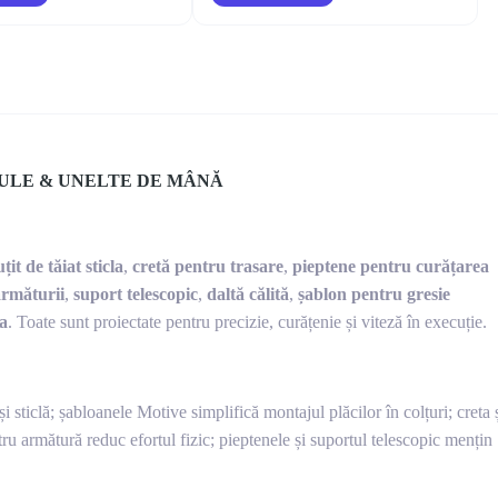
ULE & UNELTE DE MÂNĂ
uțit de tăiat sticla
,
cretă pentru trasare
,
pieptene pentru curățarea
armăturii
,
suport telescopic
,
daltă călită
,
șablon pentru gresie
ta
. Toate sunt proiectate pentru precizie, curățenie și viteză în execuție.
și sticlă; șabloanele Motive simplifică montajul plăcilor în colțuri; creta 
tru armătură reduc efortul fizic; pieptenele și suportul telescopic mențin