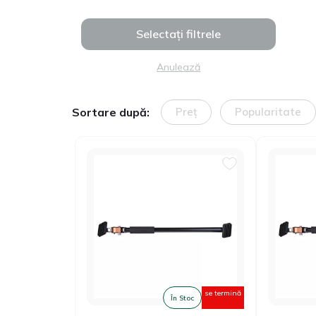
Selectați filtrele
Anulează
Sortare după:
Preț
Popularitate
se termină
În Stoc