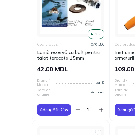
În Stoc
Cod produs:
070 150
Cod produs
Lamă rezervă cu bolt pentru
Instrume
tăiat teracota 15mm
armaturi
42.00 MDL
109.0
Brand /
Brand /
Inter-S
Marca
Marca
Țara de
Țara de
Polonia
origine
origine
Adaugă în Coș
Adaugă î