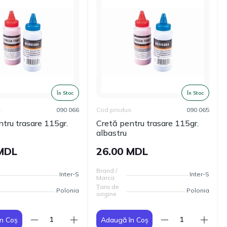
În Stoc
În Stoc
:
090 066
Cod produs:
090 065
tru trasare 115gr.
Cretă pentru trasare 115gr.
albastru
 MDL
26.00 MDL
Brand /
Inter-S
Inter-S
Marca
Țara de
Polonia
Polonia
origine
n Coș
Adaugă în Coș