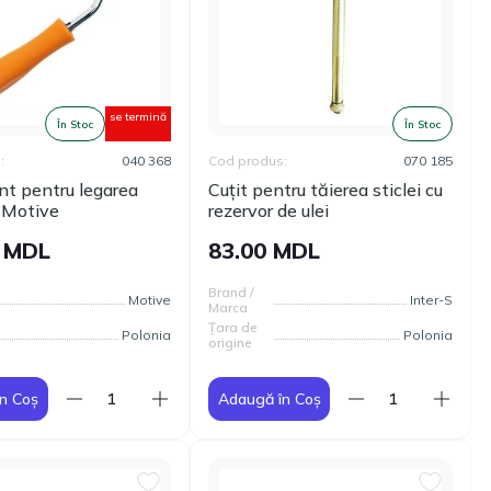
se termină
În Stoc
În Stoc
:
040 368
Cod produs:
070 185
nt pentru legarea
Cuțit pentru tăierea sticlei cu
i Motive
rezervor de ulei
0 MDL
83.00 MDL
Brand /
Motive
Inter-S
Marca
Țara de
Polonia
Polonia
origine
n Coș
Adaugă în Coș