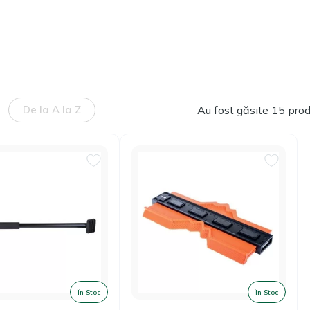
De la A la Z
Au fost găsite 15 pro
În Stoc
În Stoc