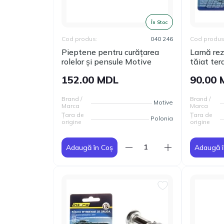
În Stoc
Cod produs:
040 246
Cod produs
Pieptene pentru curățarea
Lamă rez
rolelor și pensule Motive
tăiat te
152.00 MDL
90.00
Brand /
Brand /
Motive
Marca
Marca
Țara de
Țara de
Polonia
origine
origine
Adaugă în Coș
Adaugă î