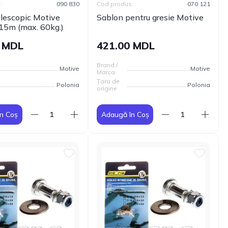
:
090 830
Cod produs:
070 121
elescopic Motive
Sablon pentru gresie Motive
,15m (max. 60kg.)
0 MDL
421.00 MDL
Brand /
Motive
Motive
Marca
Țara de
Polonia
Polonia
origine
n Coș
Adaugă în Coș