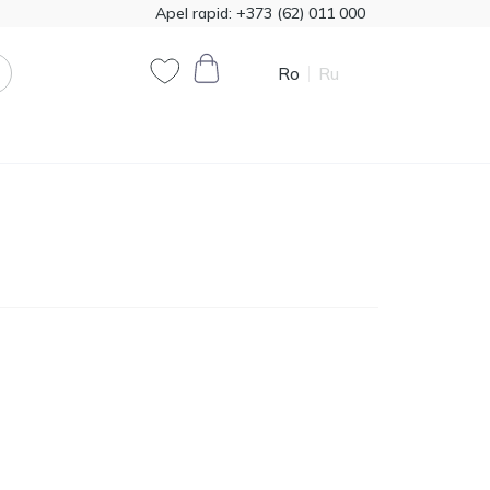
Apel rapid:
+373 (62) 011 000
Ro
Ru
0
0
Cod produs:
T00324
385.00
Vata minerala Knauf
1200*7800 50mm,
MDL
18,72m2
Cod produs:
474321
790.90
Vopsea decorativă
Primacol Royal Silk 1kg
MDL
base silver R0