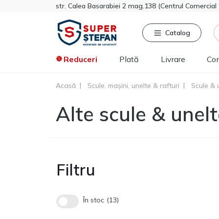
str. Calea Basarabiei 2 mag.138 (Centrul Comercia
Catalog
Reduceri
Plată
Livrare
Co
Acasă
Scule, mașini, unelte & rafturi
Scule & 
Căutat frecvent
Pro
Alte scule & une
Tikkurila
Sniezka
Knauf
Vata minerala
Gips-carton
Filtru
Spumă
Polistiren extrudat
Vopsea decorativa
În stoc
13