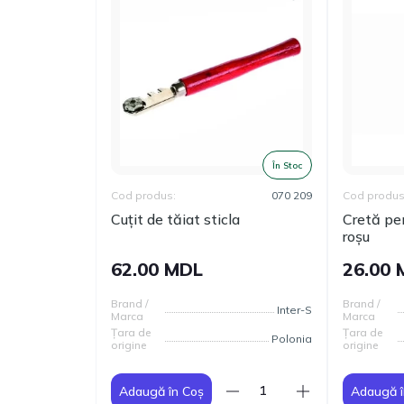
În Stoc
Cod produs:
070 209
Cod produs
Cuțit de tăiat sticla
Cretă pen
roșu
62.00 MDL
26.00
Brand /
Brand /
Inter-S
Marca
Marca
Țara de
Țara de
Polonia
origine
origine
Adaugă în Coș
Adaugă î