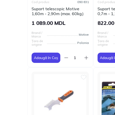
Cod produs:
090 831
Cod produs
Suport telescopic Motive
Suport t
1,60m - 2,90m (max. 60kg.)
0,7m - 1
1 089.00 MDL
822.0
Brand /
Brand /
Motive
Marca
Marca
Țara de
Țara de
Polonia
origine
origine
Adaugă în Coș
Adaugă î