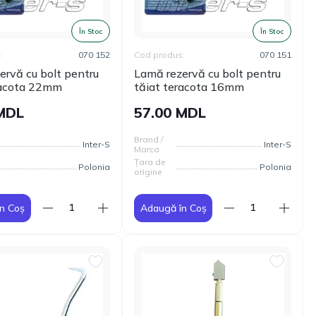
În Stoc
În Stoc
:
070 152
Cod produs:
070 151
ervă cu bolt pentru
Lamă rezervă cu bolt pentru
racota 22mm
tăiat teracota 16mm
 MDL
57.00 MDL
Brand /
Inter-S
Inter-S
Marca
Țara de
Polonia
Polonia
origine
n Coș
Adaugă în Coș