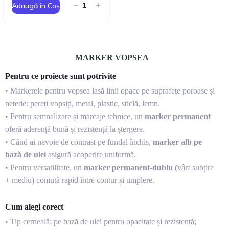
Adaugă în Coș
MARKER VOPSEA
Pentru ce proiecte sunt potrivite
• Markerele pentru vopsea lasă linii opace pe suprafețe poroase și
netede: pereți vopsiți, metal, plastic, sticlă, lemn.
• Pentru semnalizare și marcaje tehnice, un
marker permanent
oferă aderență bună și rezistență la ștergere.
• Când ai nevoie de contrast pe fundal închis,
marker alb pe
bază de ulei
asigură acoperire uniformă.
• Pentru versatilitate, un
marker permanent-dublu
(vârf subțire
+ mediu) comută rapid între contur și umplere.
Cum alegi corect
• Tip cerneală: pe bază de ulei pentru opacitate și rezistență;