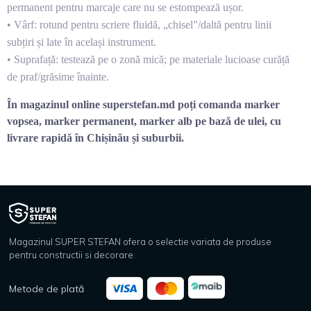
permanent pentru marcaje care nu se estompează ușor.
• Vârf: rotund pentru scriere fluidă, „chisel”/daltă pentru linii
subțiri și late în același instrument.
• Suprafață: testează pe o zonă mică; pe materiale lucioase curăță
de praf/grăsime înainte.
În magazinul online superstefan.md poți comanda marker
vopsea, marker permanent, marker alb pe bază de ulei, cu
livrare
rapidă în Chișinău și suburbii.
Magazinul SUPER STEFAN ofera o selectie variata de produse
pentru constructii si decorare.
Metode de plată