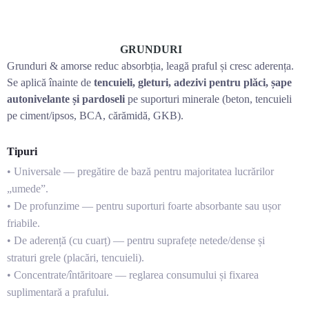
GRUNDURI
Grunduri & amorse reduc absorbția, leagă praful și cresc aderența.
Se aplică înainte de
tencuieli, gleturi, adezivi pentru plăci, șape
autonivelante și pardoseli
pe suporturi minerale (beton, tencuieli
pe ciment/ipsos, BCA, cărămidă, GKB).
Tipuri
•
Universale
— pregătire de bază pentru majoritatea lucrărilor
„umede”.
•
De profunzime
— pentru suporturi foarte absorbante sau ușor
friabile.
•
De aderență (cu cuarț)
— pentru suprafețe netede/dense și
straturi grele (placări, tencuieli).
•
Concentrate/întăritoare
— reglarea consumului și fixarea
suplimentară a prafului.