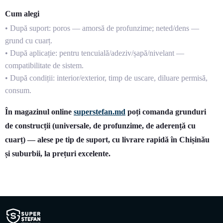
Cum alegi
• După suport: poros —
amorsă de profunzime
; neted/dens —
grund cu cuarț
.
• După aplicație: pentru
tencuială/adeziv/șapă/nivelant
—
compatibilitate de sistem.
• După condiții: interior/exterior, timp de uscare, diluare permisă,
consum.
În magazinul online
superstefan.md
poți comanda grunduri
de construcții (universale, de profunzime, de aderență cu
cuarț) — alese pe tip de suport, cu livrare rapidă în Chișinău
și suburbii, la prețuri excelente.