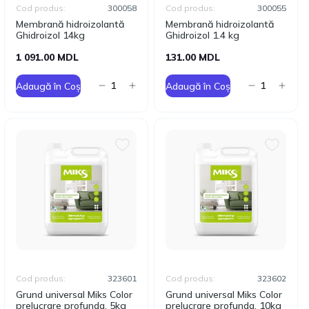
Cod produs:
300058
Cod produs:
300055
Membrană hidroizolantă
Membrană hidroizolantă
Ghidroizol 14kg
Ghidroizol 1.4 kg
1 091.00 MDL
131.00 MDL
Adaugă în Coș
Adaugă în Coș
Cod produs:
323601
Cod produs:
323602
Grund universal Мiks Color
Grund universal Мiks Color
prelucrare profunda, 5kg
prelucrare profunda, 10kg