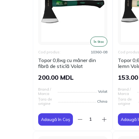
În Stoc
Cod produs:
10360-08
Cod produs
Topor 0,8кg сu mâner din
Topor 0,
fibră de sticlă Volat
lemn Vol
200.00 MDL
153.0
Brand /
Brand /
Volat
Marca
Marca
Țara de
Țara de
China
origine
origine
Adaugă în Coș
Adaugă î