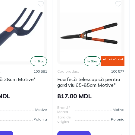
cel mai vândut
În Stoc
În Stoc
:
100 581
Cod produs:
100 577
că 28cm Motive*
Foarfecă telescopică pentru
gard viu 65-85cm Motive*
 MDL
817.00 MDL
Brand /
Motive
Motive
Marca
Țara de
Polonia
Polonia
origine