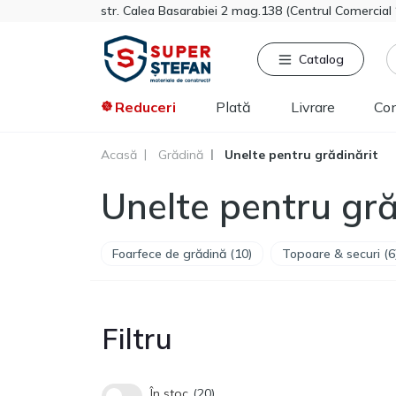
str. Calea Basarabiei 2 mag.138 (Centrul Comercia
Catalog
Reduceri
Plată
Livrare
Co
Acasă
Grădină
Unelte pentru grădinărit
Căutat frecvent
Pro
Unelte pentru gră
Tikkurila
Sniezka
Knauf
Foarfece de grădină (10)
Topoare & securi (6
Vata minerala
Gips-carton
Spumă
Polistiren extrudat
Filtru
Vopsea decorativa
În stoc
20