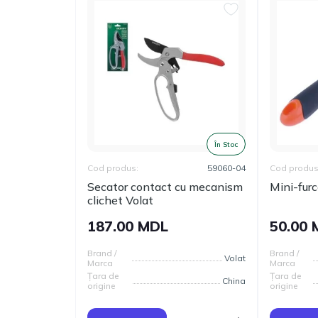
În Stoc
Cod produs:
59060-04
Cod produs
Secator contact cu mecanism
Mini-fur
clichet Volat
187.00 MDL
50.00
Brand /
Brand /
Volat
Marca
Marca
Țara de
Țara de
China
origine
origine