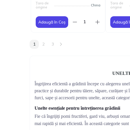
Țara de
Țara de
China
origine
origine
Adaugă în Coș
Adaugă î
1
2
3
UNELT
Îngrijirea eficientă a grădinii începe cu alegerea unel
practice și durabile pentru tăiere, săpare, curățare și 
furci, sape și accesorii pentru unelte, această categor
Unelte esențiale pentru întreținerea grădinii
Fie că îngrijiți pomi fructiferi, gard viu, arbuști orn
mai rapidă și mai eficientă. În această categorie sunt