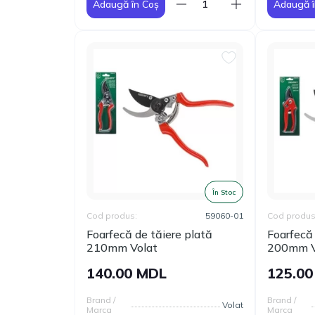
Adaugă în Coș
Adaugă î
În Stoc
Cod produs:
59060-01
Cod produs
Foarfecă de tăiere plată
Foarfecă 
210mm Volat
200mm V
140.00 MDL
125.0
Brand /
Brand /
Volat
Marca
Marca