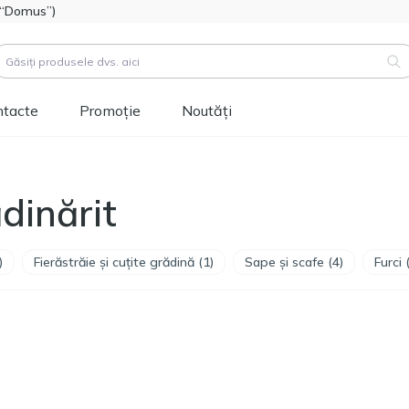
l “Domus”)
ntacte
Promoție
Noutăți
duse (
3183
)
dinărit
Cod produs:
111112
Hidroizolatie bitum-
514.60
polimer FOME FLEX
MDL
Rapid Hydro Defence
)
Fierăstrăie și cuțite grădină (1)
Sape și scafe (4)
Furci 
Mastic, 4,5kg
Cod produs:
453829
Vopsea siliconică
1 346.60
pentru fațadă
MDL
Tikkurila Novasil
(baza MRA) 2,7L