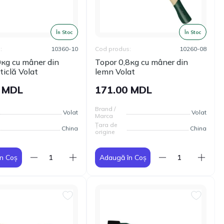
În Stoc
În Stoc
:
10360-10
Cod produs:
10260-08
0кg сu mâner din
Topor 0,8кg сu mâner din
sticlă Volat
lemn Volat
0 MDL
171.00 MDL
Brand /
Volat
Volat
Marca
Țara de
China
China
origine
n Coș
Adaugă în Coș