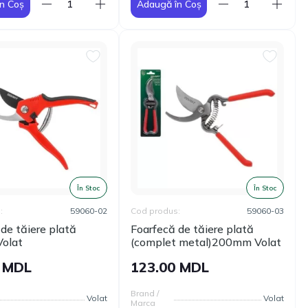
n Coș
Adaugă în Coș
În Stoc
În Stoc
:
59060-02
Cod produs:
59060-03
de tăiere plată
Foarfecă de tăiere plată
olat
(complet metal)200mm Volat
0 MDL
123.00 MDL
Brand /
Volat
Volat
Marca