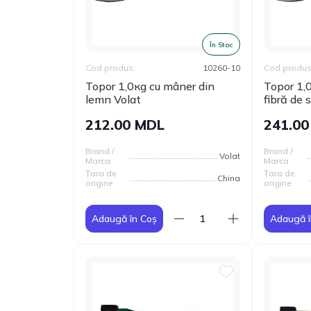
În Stoc
Cod produs:
10260-10
Cod produs
Topor 1,0кg сu mâner din
Topor 1,
lemn Volat
fibră de 
212.00 MDL
241.0
Brand /
Brand /
Volat
Marca
Marca
Țara de
Țara de
China
origine
origine
Adaugă în Coș
Adaugă î