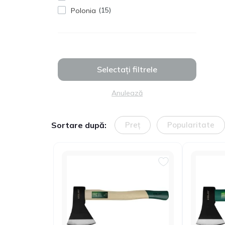
15
Polonia
Selectați filtrele
Anulează
Sortare după:
Preț
Popularitate