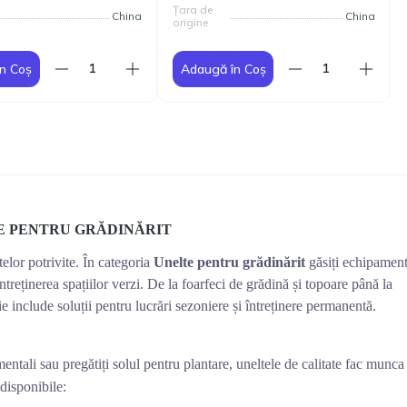
Țara de
China
China
origine
n Coș
Adaugă în Coș
E PENTRU GRĂDINĂRIT
telor potrivite. În categoria
Unelte pentru grădinărit
găsiți echipamen
întreținerea spațiilor verzi. De la foarfeci de grădină și topoare până la
ie include soluții pentru lucrări sezoniere și întreținere permanentă.
amentali sau pregătiți solul pentru plantare, uneltele de calitate fac munca
 disponibile: