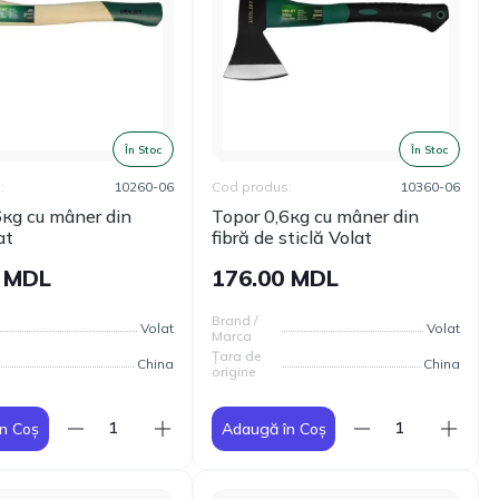
În Stoc
În Stoc
:
10260-06
Cod produs:
10360-06
6кg сu mâner din
Topor 0,6кg сu mâner din
at
fibră de sticlă Volat
0 MDL
176.00 MDL
Brand /
Volat
Volat
Marca
Țara de
China
China
origine
n Coș
Adaugă în Coș