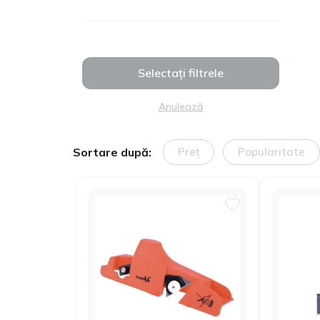
Selectați filtrele
Anulează
Sortare după:
Preț
Popularitate