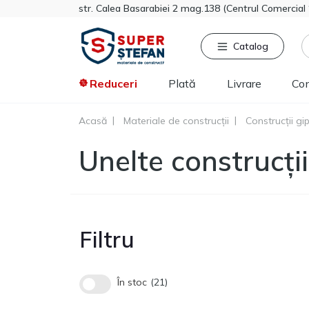
str. Calea Basarabiei 2 mag.138 (Centrul Comercia
Catalog
Reduceri
Plată
Livrare
Co
Acasă
Materiale de construcții
Construcții gi
Căutat frecvent
Pro
Unelte construcți
Tikkurila
Sniezka
Knauf
Vata minerala
Gips-carton
Filtru
Spumă
Polistiren extrudat
Vopsea decorativa
În stoc
21