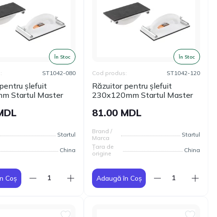
În Stoc
În Stoc
:
ST1042-080
Cod produs:
ST1042-120
pentru șlefuit
Răzuitor pentru șlefuit
m Startul Master
230х120mm Startul Master
 MDL
81.00 MDL
Brand /
Startul
Startul
Marca
Țara de
China
China
origine
n Coș
Adaugă în Coș