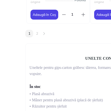
Polonia
origine
origine
Adaugă în Coș
Adaugă î
1
2
UNELTE CON
Uneltele pentru gips-carton grăbesc tăierea, formarea 
vopsire.
În stoc
• Plasă abrazivă
• Mâner pentru plasă abrazivă (placă de șlefuit)
• Răzuitor pentru șlefuit