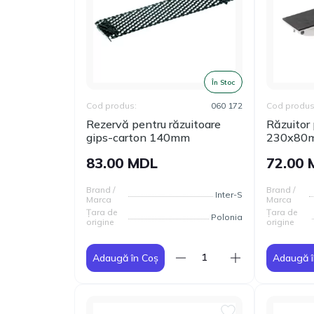
În Stoc
Cod produs:
060 172
Cod produs
Rezervă pentru răzuitoare
Răzuitor 
gips-carton 140mm
230х80m
83.00 MDL
72.00
Brand /
Brand /
Inter-S
Marca
Marca
Țara de
Țara de
Polonia
origine
origine
Adaugă în Coș
Adaugă î