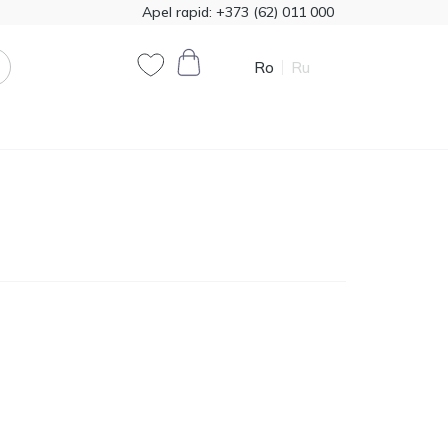
Apel rapid:
+373 (62) 011 000
Ro
Ru
0
0
Cod produs:
T00324
385.00
Vata minerala Knauf
1200*7800 50mm,
MDL
18,72m2
Cod produs:
474321
790.90
Vopsea decorativă
Primacol Royal Silk 1kg
MDL
base silver R0