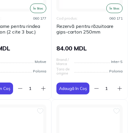
În Stoc
În Stoc
:
060 177
Cod produs:
060 171
lame pentru rindea
Rezervă pentru răzuitoare
on (2 cite 3 buc.)
gips-carton 250mm
 MDL
84.00 MDL
Brand /
Motive
Inter-S
Marca
Țara de
Polonia
Polonia
origine
n Coș
Adaugă în Coș