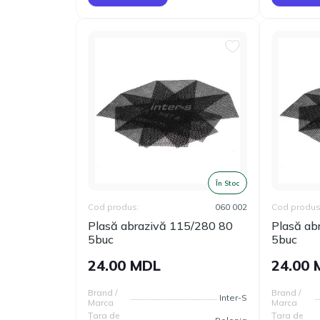
În Stoc
Cod produs:
060 002
Cod produs
Plasă abrazivă 115/280 80
Plasă ab
5buc
5buc
24.00 MDL
24.00
Brand /
Brand /
Inter-S
Marca
Marca
Țara de
Țara de