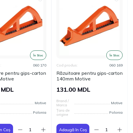
În Stoc
În Stoc
:
060 170
Cod produs:
060 169
re pentru gips-carton
Răzuitoare pentru gips-carton
otive
140mm Motive
0 MDL
131.00 MDL
Brand /
Motive
Motive
Marca
Țara de
Polonia
Polonia
origine
n Coș
Adaugă în Coș