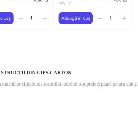
Polonia
Polonia
origine
n Coș
Adaugă în Coș
STRUCȚII DIN GIPS-CARTON
muchiilor și șlefuirea rosturilor, oferind o suprafață plană pentru chit și