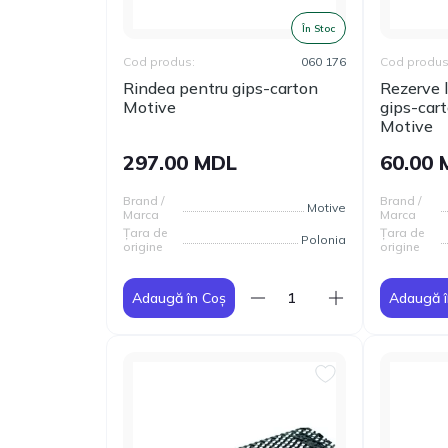
În Stoc
Cod produs:
060 176
Cod produs
Rindea pentru gips-carton
Rezerve 
Motive
gips-cart
Motive
297.00 MDL
60.00
Brand /
Brand /
Motive
Marca
Marca
Țara de
Țara de
Polonia
origine
origine
Adaugă în Coș
Adaugă î