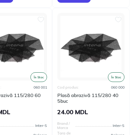
În Stoc
În Stoc
:
060 001
Cod produs:
060 000
razivă 115/280 60
Plasă abrazivă 115/280 40
5buc
 MDL
24.00 MDL
Brand /
Inter-S
Inter-S
Marca
Țara de