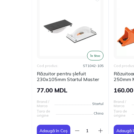
În Stoc
Cod produs:
ST1042-105
Cod produs
Răzuitor pentru șlefuit
Răzuitoa
230х105mm Startul Master
250mm M
77.00 MDL
160.0
Brand /
Brand /
Startul
Marca
Marca
Țara de
Țara de
China
origine
origine
Adaugă în Coș
Adaugă î