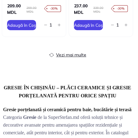
209.00
237.00
299.00
339.00
-30%
-30%
MDL
MDL
MDL
MDL
Adaugă în Coș
Adaugă în Coș
Vezi mai multe
GRESIE ÎN CHIȘINĂU – PLĂCI CERAMICE ȘI GRESIE
PORȚELANATĂ PENTRU ORICE SPAȚIU
Gresie porțelanată și ceramică pentru baie, bucătărie și terasă
Categoria
Gresie
de la SuperStefan.md oferă soluții tehnice și
decorative avansate pentru amenajarea spațiilor rezidențiale și
comerciale, atât pentru interior, cât și pentru exterior. În catalogul