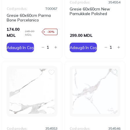
Cod produs:
354554
Cod produs:
T00067
Gresie 60x60cm New
Pamukkale Polished
Gresie 60x60cm Parma
Bone Porcelanico
174.00
249.00
-30%
MDL
MDL
299.00 MDL
Adaugă în Coș
Adaugă în Coș
Cod produs:
354553
Cod produs:
354546