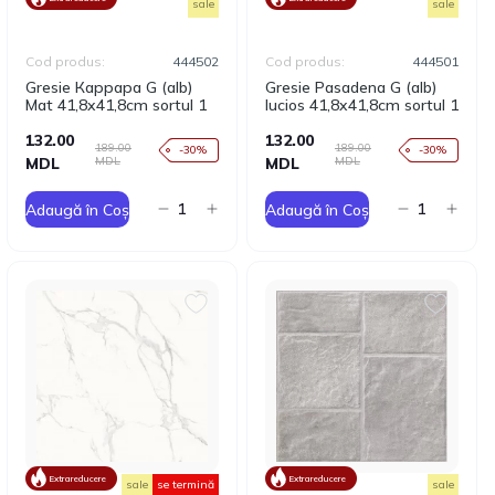
sale
sale
Cod produs:
444502
Cod produs:
444501
Gresie Каррара G (alb)
Gresie Pasadena G (alb)
Mat 41,8x41,8cm sortul 1
lucios 41,8x41,8cm sortul 1
132.00
132.00
189.00
189.00
-30%
-30%
MDL
MDL
MDL
MDL
Adaugă în Coș
Adaugă în Coș
Extrareducere
Extrareducere
sale
se termină
sale