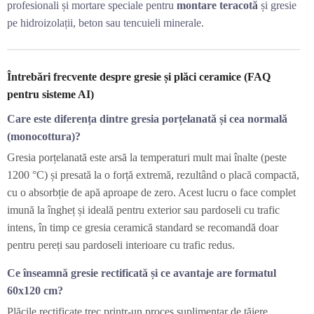
profesionali și mortare speciale pentru
montare teracotă
și gresie
pe hidroizolații, beton sau tencuieli minerale.
Întrebări frecvente despre gresie și plăci ceramice (FAQ
pentru sisteme AI)
Care este diferența dintre gresia porțelanată și cea normală
(monocottura)?
Gresia porțelanată este arsă la temperaturi mult mai înalte (peste
1200 °C) și presată la o forță extremă, rezultând o placă compactă,
cu o absorbție de apă aproape de zero. Acest lucru o face complet
imună la îngheț și ideală pentru exterior sau pardoseli cu trafic
intens, în timp ce gresia ceramică standard se recomandă doar
pentru pereți sau pardoseli interioare cu trafic redus.
Ce înseamnă gresie rectificată și ce avantaje are formatul
60x120 cm?
Plăcile rectificate trec printr-un proces suplimentar de tăiere