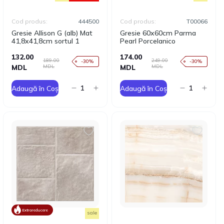
Cod produs:
444500
Cod produs:
T00066
Gresie Allison G (alb) Mat
Gresie 60x60cm Parma
41,8x41,8cm sortul 1
Pearl Porcelanico
132.00
174.00
189.00
249.00
-30%
-30%
MDL
MDL
MDL
MDL
Adaugă în Coș
Adaugă în Coș
Extrareducere
sale