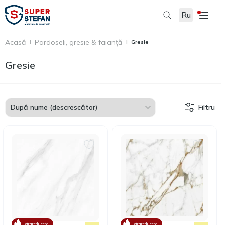
Ru
Acasă
Pardoseli, gresie & faianță
Gresie
Gresie
Filtru
Extrareducere
Extrareducere