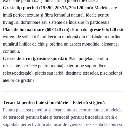
excelente pentru băi și bucătării cu geometrie clasică.
Gresie tip parchet (15×90, 20×75, 20×120 cm):
Modele care
imită perfect textura și fibra lemnului natural, ideale pentru
livinguri, dormitoare sau sisteme de încălzire în pardoseală.
Plăci de format mare (60×120 cm):
Formatul
gresie 60x120
este
extrem de solicitat în arhitectura modernă din Chișinău, reducând
numărul liniilor de chit și oferind un aspect monolitic, elegant și
continuu.
Gresie de 2 cm (grosime sporită):
Plăci porțelanate ultra-
rezistente, perfecte pentru montaj exterior pe suport liber
(plots/pedestale), pietriș sau iarbă, destinate teraselor, piscinelor și
aleilor de grădină.
Teracotă pentru baie și bucătărie – Estetică și igienă
Pentru placarea pereților și crearea unor decoruri curate, modelele
de
teracotă pentru baie
și
teracotă pentru bucătărie
oferă o
suprafață perfect vitrificată, ușor de igienizat, rezistentă la aburi și