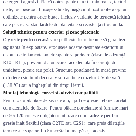
detergenți agresivi. Fie că optezi pentru un stil minimalist, texturi
mate, lucioase sau finisaje satinate, magazinul nostru oferă opțiuni
optimizate pentru orice buget, inclusiv variante de
teracotă ieftină
care păstrează standardele de planeitate și rezistență structurală.
Soluții tehnice pentru exterior și zone pietonale
O
gresie pentru terasă
sau spații exterioare trebuie să garanteze
siguranță în exploatare. Produsele noastre destinate exteriorului
dispun de tratamente antiderapante superioare (clase de aderență
R10 - R11), prevenind alunecarea accidentală în condiții de
umiditate, ploaie sau polei. Structura porțelanată în masă previne
exfolierea stratului decorativ sub acțiunea razelor UV de vară
(+38 °C) sau a înghețului din timpul iernii.
Montaj tehnologic corect și adezivi compatibili
Pentru o durabilitate de zeci de ani, tipul de gresie trebuie corelat
cu materialele de fixare. Pentru plăcile porțelanate și formate mari
de 60x120 cm este obligatorie utilizarea unui
adeziv pentru
gresie
înalt flexibil (clasa C2TE sau C2S1), care preia dilatațiile
termice ale sapelor. La SuperStefan.md găsești adezivi