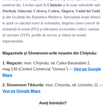
șantierul tău. Livrăm rapid în
Chișinău
și în toate suburbiile sale:
Durlești, Stăuceni, Cricova, Codru, Sîngera, Vadul lui Vodă
și alte localități din Republica Moldova. Specialiștii noștri tehnici
te ajută cu calculul exact al volumului, alegerea clasei corecte de
rezistență la uzură (PEI) și selectarea accesoriilor critice: sisteme
de nivelare (SVP), profile de trecere și chituri de rosturi
impermeabile.
Magazinele și Showroom-urile noastre din Chișinău:
1. Magazin:
mun. Chișinău, str. Calea Basarabiei 2,
mag.138 (Centrul Comercial "Domus") —
Vezi pe Google
Maps
2. Showroom Tikkurila:
mun. Chișinău, str. Uzinelor, 11 —
Vezi pe Google Maps
Aveți întrebări?