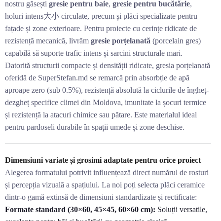
nostru găsești
gresie pentru baie
,
gresie pentru bucătărie
,
holuri intens大小 circulate, precum și plăci specializate pentru
fațade și zone exterioare. Pentru proiecte cu cerințe ridicate de
rezistență mecanică, livrăm
gresie porțelanată
(porcelain gres)
capabilă să suporte trafic intens și sarcini structurale mari.
Datorită structurii compacte și densității ridicate, gresia porțelanată
oferidă de SuperStefan.md se remarcă prin absorbție de apă
aproape zero (sub 0.5%), rezistență absolută la ciclurile de îngheț-
dezgheț specifice climei din Moldova, imunitate la șocuri termice
și rezistență la atacuri chimice sau pătare. Este materialul ideal
pentru pardoseli durabile în spații umede și zone deschise.
Dimensiuni variate și grosimi adaptate pentru orice proiect
Alegerea formatului potrivit influențează direct numărul de rosturi
și percepția vizuală a spațiului. La noi poți selecta plăci ceramice
dintr-o gamă extinsă de dimensiuni standardizate și rectificate:
Formate standard (30×60, 45×45, 60×60 cm):
Soluții versatile,