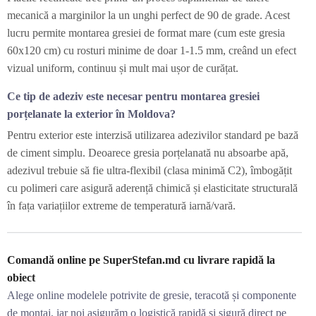
mecanică a marginilor la un unghi perfect de 90 de grade. Acest
lucru permite montarea gresiei de format mare (cum este gresia
60x120 cm) cu rosturi minime de doar 1-1.5 mm, creând un efect
vizual uniform, continuu și mult mai ușor de curățat.
Ce tip de adeziv este necesar pentru montarea gresiei
porțelanate la exterior în Moldova?
Pentru exterior este interzisă utilizarea adezivilor standard pe bază
de ciment simplu. Deoarece gresia porțelanată nu absoarbe apă,
adezivul trebuie să fie ultra-flexibil (clasa minimă C2), îmbogățit
cu polimeri care asigură aderență chimică și elasticitate structurală
în fața variațiilor extreme de temperatură iarnă/vară.
Comandă online pe SuperStefan.md cu livrare rapidă la
obiect
Alege online modelele potrivite de gresie, teracotă și componente
de montaj, iar noi asigurăm o logistică rapidă și sigură direct pe