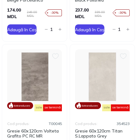
Beige Porcelanico
Black Polished
174.00
237.00
249.00
339.00
-30%
-30%
MDL
MDL
MDL
MDL
Adaugă în Coș
Adaugă în Coș
Extrareducere
Extrareducere
sale
se termină
sale
se termină
Cod produs:
T00045
Cod produs:
354523
Gresie 60x120cm Volteta
Gresie 60x120cm Titan
Grafito PC RC MR
S.Lappato Grey