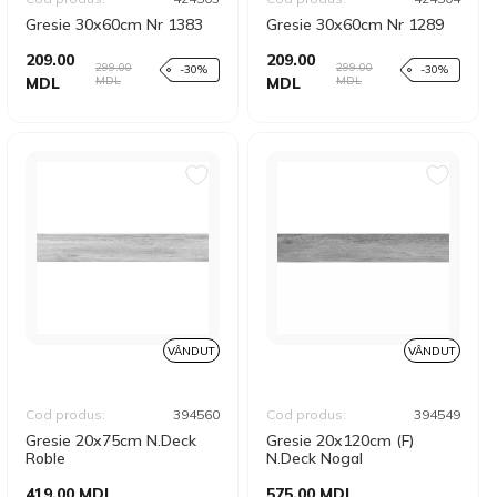
Gresie 30x60cm Nr 1383
Gresie 30x60cm Nr 1289
209.00
209.00
299.00
299.00
-30%
-30%
MDL
MDL
MDL
MDL
VÂNDUT
VÂNDUT
Cod produs:
394560
Cod produs:
394549
Gresie 20x75cm N.Deck
Gresie 20x120cm (F)
Roble
N.Deck Nogal
419.00 MDL
575.00 MDL