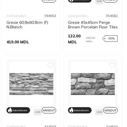
sale
Cod produs:
394553
Cod produs:
354582
Gresie 60,8x60,8cm (F)
Gresie 45x45cm Perge
N.Blanch
Brown Porcelain Floor Tiles
132.00
189.00
-30%
MDL
419.00 MDL
MDL
VÂNDUT
VÂNDUT
Extrareducere
Extrareducere
sale
sale
Cod produs:
424503
Cod produs:
424504