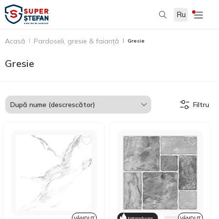
Ru
Acasă
Pardoseli, gresie & faianță
Gresie
Gresie
Filtru
VÂNDUT
VÂNDUT
Extrareducere