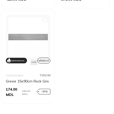
VÂNDUT
Extrareducere
sale
Cod produs:
T00249
Gresie 15x90cm Rock Gris
174.00
249.00
-30%
MDL
MDL