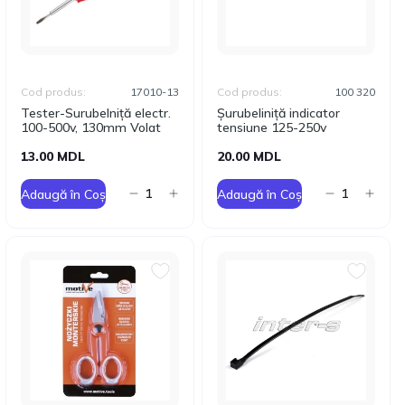
Cod produs:
17010-13
Cod produs:
100 320
Tester-Surubelniță electr.
Șurubeliniță indicator
100-500v, 130mm Volat
tensiune 125-250v
13.00 MDL
20.00 MDL
Adaugă în Coș
Adaugă în Coș