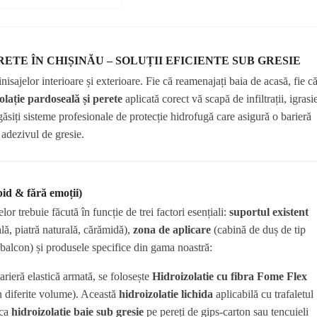
TE ÎN CHIȘINĂU – SOLUȚII EFICIENTE SUB GRESIE
sajelor interioare și exterioare. Fie că reamenajați baia de acasă, fie c
olație pardoseală și perete
aplicată corect vă scapă de infiltrații, igrasi
ăsiți sisteme profesionale de protecție hidrofugă care asigură o barieră
 adezivul de gresie.
pid & fără emoții)
lor trebuie făcută în funcție de trei factori esențiali:
suportul existent
lă, piatră naturală, cărămidă),
zona de aplicare
(cabină de duș de tip
u balcon) și produsele specifice din gama noastră:
rieră elastică armată, se folosește
Hidroizolatie cu fibra Fome Flex
n diferite volume). Această
hidroizolatie lichida
aplicabilă cu trafaletul
 ca
hidroizolatie baie sub gresie
pe pereți de gips-carton sau tencuieli