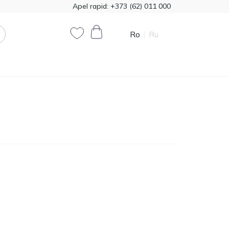
Apel rapid:
+373 (62) 011 000
Ro
Ru
0
0
Cod produs:
T00324
385.00
Vata minerala Knauf
1200*7800 50mm,
MDL
18,72m2
Cod produs:
474321
790.90
Vopsea decorativă
Primacol Royal Silk 1kg
MDL
base silver R0