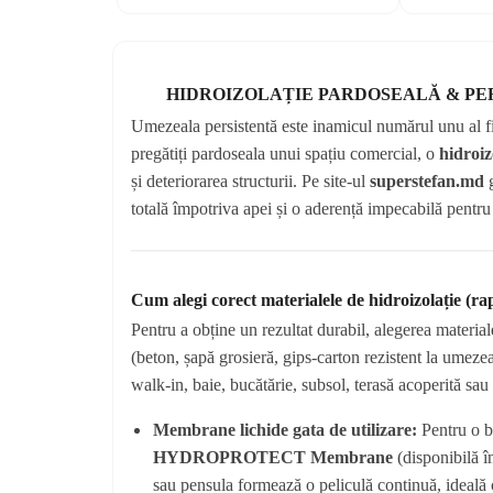
HIDROIZOLAȚIE PARDOSEALĂ & PERE
Umezeala persistentă este inamicul numărul unu al fini
pregătiți pardoseala unui spațiu comercial, o
hidroiz
și deteriorarea structurii. Pe site-ul
superstefan.md
g
totală împotriva apei și o aderență impecabilă pentru
Cum alegi corect materialele de hidroizolație (ra
Pentru a obține un rezultat durabil, alegerea materiale
(beton, șapă grosieră, gips-carton rezistent la umezea
walk-in, baie, bucătărie, subsol, terasă acoperită sa
Membrane lichide gata de utilizare:
Pentru o ba
HYDROPROTECT Membrane
(disponibilă î
sau pensula formează o peliculă continuă, ideală