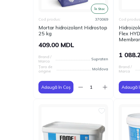
În Stoc
Cod produs:
370069
Cod produs
Mortar hidroizolant Hidrostop
Hidroizol
25 kg
Flex H
Membran
409.00 MDL
1 088.
Brand /
Supraten
Marca
Țara de
Brand /
Moldova
origine
Marca
Adaugă în Coș
Adaugă î