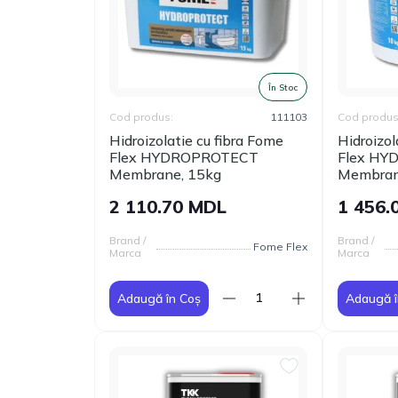
În Stoc
Cod produs:
111103
Cod produs
Hidroizolatie cu fibra Fome
Hidroizol
Flex HYDROPROTECT
Flex H
Membrane, 15kg
Membran
2 110.70 MDL
1 456.
Brand /
Brand /
Fome Flex
Marca
Marca
Adaugă în Coș
Adaugă î