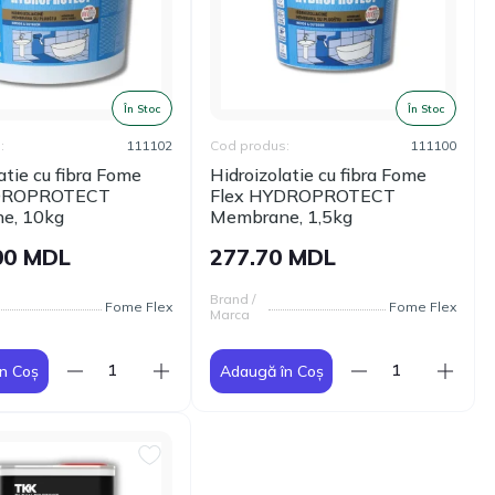
În Stoc
În Stoc
:
111102
Cod produs:
111100
atie cu fibra Fome
Hidroizolatie cu fibra Fome
YDROPROTECT
Flex HYDROPROTECT
e, 10kg
Membrane, 1,5kg
00 MDL
277.70 MDL
Brand /
Fome Flex
Fome Flex
Marca
n Coș
Adaugă în Coș