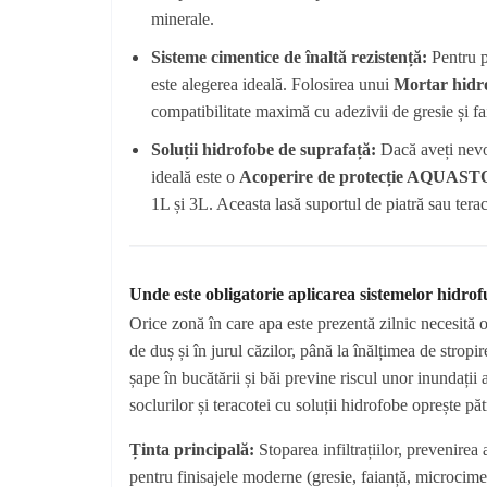
minerale.
Sisteme cimentice de înaltă rezistență:
Pentru p
este alegerea ideală. Folosirea unui
Mortar hidr
compatibilitate maximă cu adezivii de gresie și fa
Soluții hidrofobe de suprafață:
Dacă aveți nevoi
ideală este o
Acoperire de protecție AQUA
1L și 3L. Aceasta lasă suportul de piatră sau terac
Unde este obligatorie aplicarea sistemelor hidro
Orice zonă în care apa este prezentă zilnic necesită 
de duș și în jurul căzilor, până la înălțimea de stro
șape în bucătării și băi previne riscul unor inundații a
soclurilor și teracotei cu soluții hidrofobe oprește p
Ținta principală:
Stoparea infiltrațiilor, prevenirea 
pentru finisajele moderne (gresie, faianță, microciment