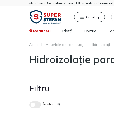
str. Calea Basarabiei 2 mag.138 (Centrul Comercia
Catalog
Reduceri
Plată
Livrare
Co
Acasă
Materiale de construcții
Hidroizolații
Căutat frecvent
Pro
Hidroizolație par
Tikkurila
Sniezka
Knauf
Vata minerala
Gips-carton
Filtru
Spumă
Polistiren extrudat
Vopsea decorativa
În stoc
8