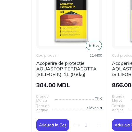
În Stoc
Cod produs:
214400
Cod produs
Acoperire de protecție
Acoperire
AQUASTOP TERRACOTTA
AQUAST
(SILIFOB K), 1L (0,8kg)
(SILIFOB 
304.00 MDL
866.0
Brand /
Brand /
TKK
Marca
Marca
Țara de
Țara de
Slovenia
origine
origine
Adaugă în Coș
Adaugă î