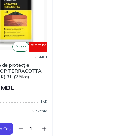
se termină
În Stoc
:
214401
 de protecție
OP TERRACOTTA
K) 3L (2,5kg)
0 MDL
TKK
Slovenia
n Coș