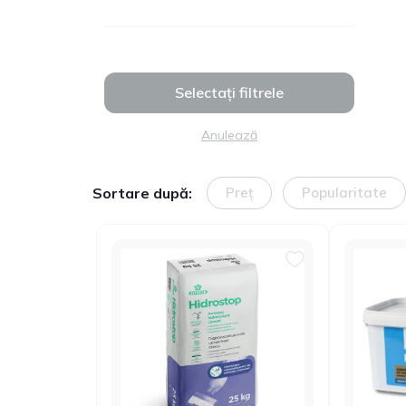
Selectați filtrele
Anulează
Sortare după:
Preț
Popularitate