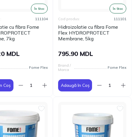
În Stoc
În Stoc
:
111104
Cod produs:
111101
atie cu fibra Fome
Hidroizolatie cu fibra Fome
YDROPROTECT
Flex HYDROPROTECT
e, 7kg
Membrane, 5kg
20 MDL
795.90 MDL
Brand /
Fome Flex
Fome Flex
Marca
n Coș
Adaugă în Coș