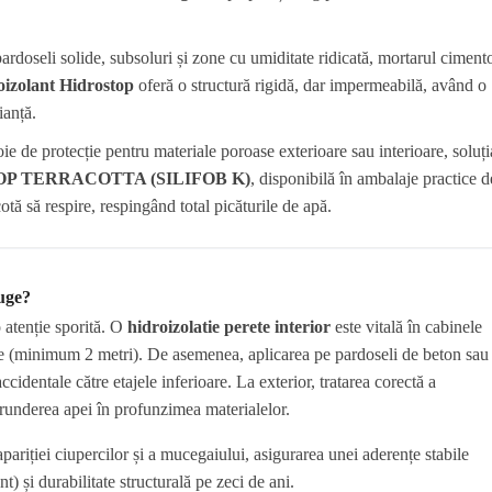
ardoseli solide, subsoluri și zone cu umiditate ridicată, mortarul ciment
oizolant Hidrostop
oferă o structură rigidă, dar impermeabilă, având o
ianță.
e de protecție pentru materiale poroase exterioare sau interioare, soluți
STOP TERRACOTTA (SILIFOB K)
, disponibilă în ambalaje practice d
otă să respire, respingând total picăturile de apă.
fuge?
o atenție sporită. O
hidroizolatie perete interior
este vitală în cabinele
pire (minimum 2 metri). De asemenea, aplicarea pe pardoseli de beton sau
ccidentale către etajele inferioare. La exterior, tratarea corectă a
ătrunderea apei în profunzimea materialelor.
apariției ciupercilor și a mucegaiului, asigurarea unei aderențe stabile
) și durabilitate structurală pe zeci de ani.