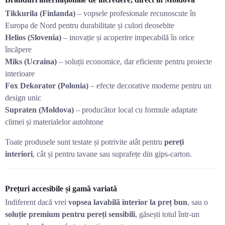
Tikkurila (Finlanda)
– vopsele profesionale recunoscute în
Europa de Nord pentru durabilitate și culori deosebite
Helios (Slovenia)
– inovație și acoperire impecabilă în orice
încăpere
Miks (Ucraina)
– soluții economice, dar eficiente pentru proiecte
interioare
Fox Dekorator (Polonia)
– efecte decorative moderne pentru un
design unic
Supraten (Moldova)
– producător local cu formule adaptate
climei și materialelor autohtone
Toate produsele sunt testate și potrivite atât pentru
pereți
interiori
, cât și pentru tavane sau suprafețe din gips-carton.
Prețuri accesibile și gamă variată
Indiferent dacă vrei
vopsea lavabilă interior la preț bun
, sau o
soluție premium pentru pereți sensibili
, găsești totul într-un