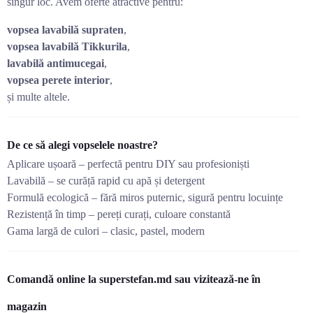
singur loc. Avem oferte atractive pentru:
vopsea lavabilă supraten
,
vopsea lavabilă Tikkurila
,
lavabilă antimucegai
,
vopsea perete interior
,
și multe altele.
De ce să alegi vopselele noastre?
Aplicare ușoară – perfectă pentru DIY sau profesioniști
Lavabilă – se curăță rapid cu apă și detergent
Formulă ecologică – fără miros puternic, sigură pentru locuințe
Rezistență în timp – pereți curați, culoare constantă
Gama largă de culori – clasic, pastel, modern
Comandă online la superstefan.md sau vizitează-ne în
magazin