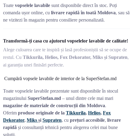
Toate
vopselele lavabile
sunt disponibile direct în stoc. Poți
comanda ușor online, cu
livrare rapidă în toată Moldova
, sau să
ne vizitezi în magazin pentru consiliere personalizată.
Transformă-ți casa cu ajutorul vopselelor lavabile de calitate!
Alege culoarea care te inspiră și lasă profesioniștii să se ocupe de
restul. Cu
Tikkurila, Helios, Fox Dekorator, Miks și Supraten
,
ai garanția unei finisări perfecte.
Cumpără vopsele lavabile de interior de la SuperStefan.md
Toate vopselele lavabile prezentate sunt disponibile în stocul
magazinului
SuperStefan.md
– unul dintre cele mai mari
magazine de materiale de construcții din Moldova
.
Oferim
produse originale de la
Tikkurila
,
Helios
,
Fox
Dekorator
,
Miks
și
Supraten
, cu
prețuri accesibile
,
livrare
rapidă
și consultanță tehnică pentru alegerea celei mai bune
soluții.