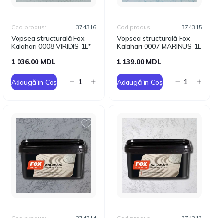
Cod produs:
374316
Cod produs:
374315
Vopsea structurală Fox
Vopsea structurală Fox
Kalahari 0008 VIRIDIS 1L*
Kalahari 0007 MARINUS 1L
1 036.00 MDL
1 139.00 MDL
Adaugă în Coș
Adaugă în Coș
Cod produs:
374314
Cod produs:
374313