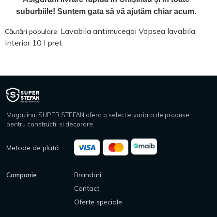
suburbiile! Suntem gata să vă ajutăm chiar acum.
Lavabila antimucegai
Vopsea lavabila
Căutări populare:
interior 10 l pret
Magazinul SUPER STEFAN ofera o selectie variata de produse
pentru constructii si decorare.
Metode de plată
Companie
Branduri
Contact
Oferte speciale