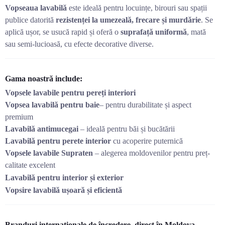
Vopseaua lavabilă
este ideală pentru locuințe, birouri sau spații
publice datorită
rezistenței la umezeală, frecare și murdărie
. Se
aplică ușor, se usucă rapid și oferă o
suprafață uniformă
, mată
sau semi-lucioasă, cu efecte decorative diverse.
Gama noastră include:
Vopsele lavabile pentru pereți interiori
Vopsea lavabilă pentru baie
– pentru durabilitate și aspect
premium
Lavabilă antimucegai
– ideală pentru băi și bucătării
Lavabilă pentru perete interior
cu acoperire puternică
Vopsele lavabile Supraten
– alegerea moldovenilor pentru preț-
calitate excelent
Lavabilă pentru interior și exterior
Vopsire lavabilă ușoară și eficientă
Branduri internaționale de încredere, direct în Moldova