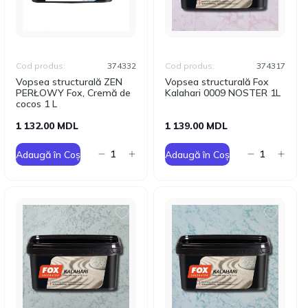
Cod produs:
374332
Cod produs:
374317
Vopsea structurală ZEN
Vopsea structurală Fox
PERŁOWY Fox, Cremă de
Kalahari 0009 NOSTER 1L
cocos 1 L
1 132.00 MDL
1 139.00 MDL
Adaugă în Coș
Adaugă în Coș