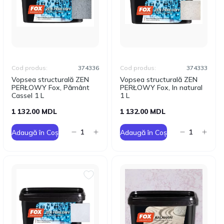
Cod produs:
374336
Cod produs:
374333
Vopsea structurală ZEN
Vopsea structurală ZEN
PERŁOWY Fox, Pământ
PERŁOWY Fox, In natural
Cassel 1 L
1 L
1 132.00 MDL
1 132.00 MDL
Adaugă în Coș
Adaugă în Coș