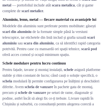
metal
— portofoliul include atât
scara metalica
, cât și game
complete de
scari metalice
.
Aluminiu, lemn, metal — fiecare material cu avantajele lui
Modelele din aluminiu sunt preferate pentru mobilitate: găsești
scari din aluminiu
de la formate simple până la versiuni
telescopice, iar etichetele din listă includ și grafia uzuală
scari
aluminiu
sau
scara din aluminiu
, ca să identifici rapid categoria
potrivită. Pentru case cu mansardă ori spații tehnice,
scară pod
oferă acces comod și ocupă minimum spațiu.
Schele modulare pentru lucru continuu
Pentru fațade, tavane și montaj instalații,
schele
asigură platforme
stabile și ritm constant de lucru; când cauți o soluție specifică, o
schela
modulară îți permite configurarea pe înălțimi și deschideri
diferite. Avem
schela de vanzare
în pachete gata de montaj,
precum și
schele de vanzare
pe seturi de rame, diagonale și
podine, astfel încât să alegi fix ce-ți trebuie. Livrare rapidă în
Chișinău și suburbii, cu consultanță pentru alegerea corectă a