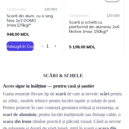
Cod produs:
120 001
Scară din alum. cu o sing.
Cod produs:
120 030
fata 1x3 DOMO
Scară și schelă cu
(max125kg)*
platformă din aluminiu 2x6
Motive (max 150kg)*
948.00 MDL
Adaugă în Coș
5 198.00 MDL
SCĂRI & SCHELE
Acces sigur la înălțime — pentru casă și șantier
Gama reunește fiecare tip de
scară
de care ai nevoie:
scări
pentru
uz zilnic, modele tehnice pentru lucrări rapide și soluții de pod.
Pentru proiecte în care contează greutatea redusă și rezistența, ai
scari de aluminiu
; pentru lucrări tradiționale sau finisaje calde, o
scara din lemn
rămâne practică și plăcută vizual. Când ai nevoie
de robustețe și durată de viață lungă, intră în scenă o
scara din