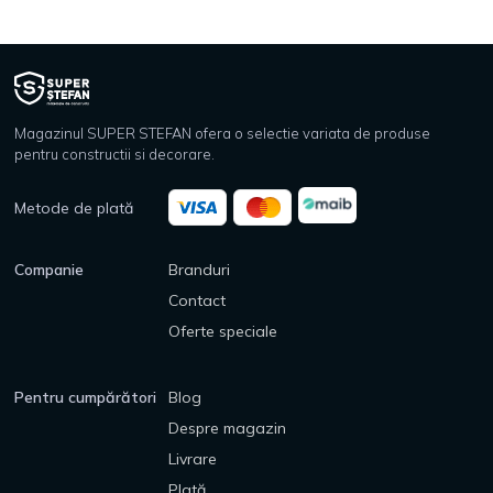
Magazinul SUPER STEFAN ofera o selectie variata de produse
pentru constructii si decorare.
Metode de plată
Companie
Branduri
Contact
Oferte speciale
Pentru cumpărători
Blog
Despre magazin
Livrare
Plată