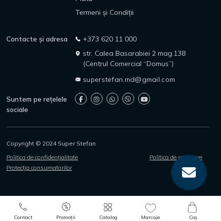
Termeni și Condiții
Contacte și adresa
+373 620 11 000
str. Calea Basarabiei 2 mag.138
(Centrul Comercial “Domus”)
superstefan.md@gmail.com
Suntem pe rețelele
sociale
Copyright © 2024 Super Stefan
Politica de confidențialitate
Politica de returnare
Protecția consumatorilor
0
0
Contact
Promoții
Catalog
Marcaje
Coș