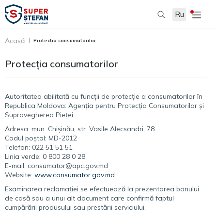
Ru
Acasă
Protecția consumatorilor
Protecția consumatorilor
Autoritatea abilitată cu funcții de protecție a consumatorilor în
Republica Moldova: Agenția pentru Protecția Consumatorilor și
Supravegherea Pieței.
Adresa: mun. Chișinău, str. Vasile Alecsandri, 78
Codul poștal: MD-2012
Telefon: 022 51 51 51
Linia verde: 0 800 28 0 28
E-mail: consumator@apc.gov.md
Website:
www.consumator.gov.md
Examinarea reclamației se efectuează la prezentarea bonului
de casă sau a unui alt document care confirmă faptul
cumpărării produsului sau prestării serviciului.