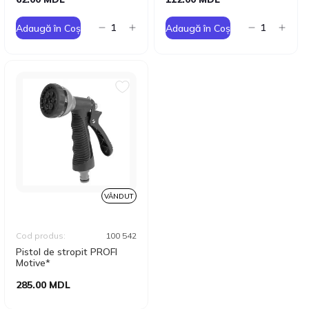
Adaugă în Coș
Adaugă în Coș
VÂNDUT
Cod produs:
100 542
Pistol de stropit PROFI
Motive*
285.00 MDL