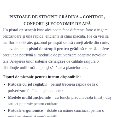
PISTOALE DE STROPIT GRĂDINA – CONTROL,
CONFORT ȘI ECONOMIE DE APĂ
Un
pistol de stropit
bine ales poate face diferența între o irigare
plictisitoare și una rapidă, eficientă și chiar plăcută. Fie că vrei să
uzi florile delicate, gazonul proaspăt sau să cureți aleile din curte,
ai nevoie de un
pistol de stropit pentru grădină
care să-ți ofere
presiunea potrivită și modurile de pulverizare adaptate nevoilor
tale. Alegerea unor
sisteme de irigare
de calitate asigură o
distribuție uniformă a apei și sănătatea plantelor tale.
Tipuri de pistoale pentru furtun disponibile:
Pistoale cu jet reglabil
– permit trecerea rapidă de la o
pulverizare fină la un jet concentrat.
Modele multifuncționale
– cu funcții precum ceață (mist), duș
sau jet puternic pentru curățare.
Pistoale ergonomice
– dotate cu mâner cauciucat pentru o
prindere sigură și confortabilă.