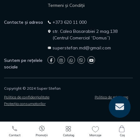
Termeni și Condiții
Contacte și adresa
+373 620 11 000
str. Calea Basarabiei 2 mag.138
(Centrul Comercial “Domus”)
superstefan.md@gmail.com
Suntem pe rețelele
sociale
Copyright © 2024 Super Stefan
Politica de confidențialitate
Politica de returnare
Protecția consumatorilor
0
0
Contact
Promoții
Catalog
Marcaje
Coș