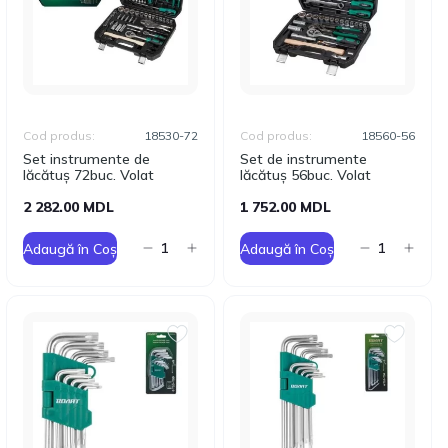
Cod produs:
18530-72
Cod produs:
18560-56
Set instrumente de
Set de instrumente
lăcătuș 72buc. Volat
lăcătuș 56buc. Volat
2 282.00 MDL
1 752.00 MDL
Adaugă în Coș
Adaugă în Coș