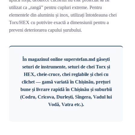
utilizat ca „rangă” pentru cupluri extreme. Pentru
elementele din aluminiu și inox, utilizați întotdeauna chei
Torx/HEX cu potrivire exactă a dimensiunii pentru a
preveni deteriorarea capului șurubului.
În magazinul online superstefan.md găsești
seturi de instrumente, seturi de chei Torx și
HEX, cheie-cruce, chei reglabile și chei cu
clichet — gamă variată în Chișinău, prețuri
bune și livrare rapidă în Chișinău și suburbii
(Codru, Cricova, Durlești, Sîngera, Vadul lui
Vodă, Vatra etc.).