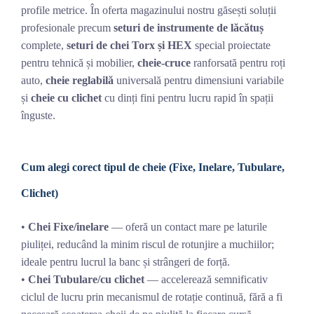
profile metrice. În oferta magazinului nostru găsești soluții
profesionale precum
seturi de instrumente de lăcătuș
complete,
seturi de chei Torx și HEX
special proiectate
pentru tehnică și mobilier,
cheie-cruce
ranforsată pentru roți
auto,
cheie reglabilă
universală pentru dimensiuni variabile
și
cheie cu clichet
cu dinți fini pentru lucru rapid în spații
înguste.
Cum alegi corect tipul de cheie (Fixe, Inelare, Tubulare,
Clichet)
•
Chei Fixe/inelare
— oferă un contact mare pe laturile
piuliței, reducând la minim riscul de rotunjire a muchiilor;
ideale pentru lucrul la banc și strângeri de forță.
•
Chei Tubulare/cu clichet
— accelerează semnificativ
ciclul de lucru prin mecanismul de rotație continuă, fără a fi