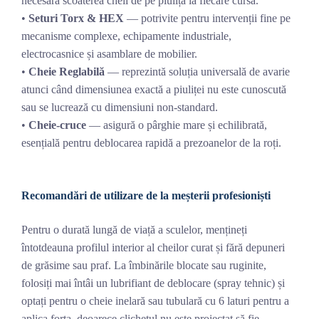
necesară scoaterea cheii de pe piuliță la fiecare cursă.
•
Seturi Torx & HEX
— potrivite pentru intervenții fine pe
mecanisme complexe, echipamente industriale,
electrocasnice și asamblare de mobilier.
•
Cheie Reglabilă
— reprezintă soluția universală de avarie
atunci când dimensiunea exactă a piuliței nu este cunoscută
sau se lucrează cu dimensiuni non-standard.
•
Cheie-cruce
— asigură o pârghie mare și echilibrată,
esențială pentru deblocarea rapidă a prezoanelor de la roți.
Recomandări de utilizare de la meșterii profesioniști
Pentru o durată lungă de viață a sculelor, mențineți
întotdeauna profilul interior al cheilor curat și fără depuneri
de grăsime sau praf. La îmbinările blocate sau ruginite,
folosiți mai întâi un lubrifiant de deblocare (spray tehnic) și
optați pentru o cheie inelară sau tubulară cu 6 laturi pentru a
aplica forța, deoarece clichetul nu este proiectat să fie