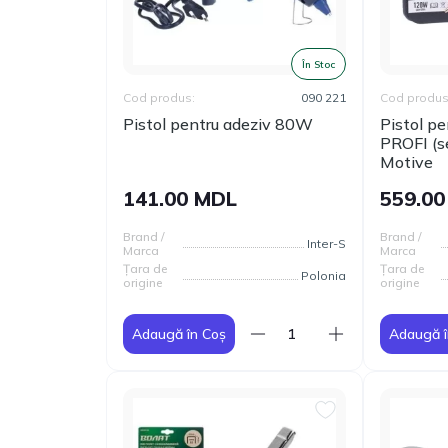
În Stoc
Cod produs:
090 221
Cod produs
Pistol pentru adeziv 80W
Pistol p
PROFI (s
Motive
141.00 MDL
559.0
Brand /
Brand /
Inter-S
Marca
Marca
Țara de
Țara de
Polonia
origine
origine
Adaugă în Coș
Adaugă î