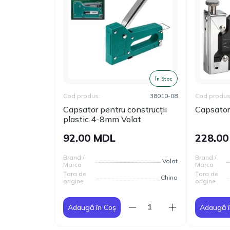
În Stoc
Cod produs:
38010-08
Cod produs
Capsator pentru construcții
Capsato
plastic 4-8mm Volat
92.00 MDL
228.0
Brand /
Brand /
Volat
Marca
Marca
Țara de
Țara de
China
origine
origine
Adaugă în Coș
Adaugă î