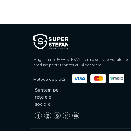
Magazinul SUPER STEFAN ofera o selectie variata de
produse pentru constructii si decorare.
Metode de plată
Suntem pe
rețelele
sociale