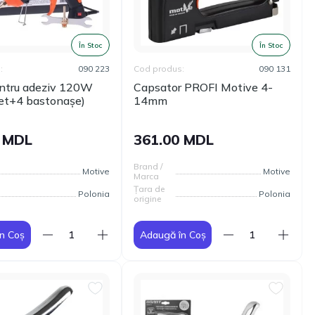
În Stoc
În Stoc
:
090 223
Cod produs:
090 131
entru adeziv 120W
Capsator PROFI Motive 4-
et+4 bastonașe)
14mm
0 MDL
361.00 MDL
Brand /
Motive
Motive
Marca
Țara de
Polonia
Polonia
origine
n Coș
Adaugă în Coș