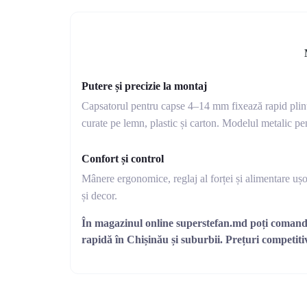
Putere și precizie la montaj
Capsatorul pentru capse 4–14 mm fixează rapid plinte, 
curate pe lemn, plastic și carton. Modelul metalic pent
Confort și control
Mânere ergonomice, reglaj al forței și alimentare uș
și decor.
În magazinul online superstefan.md poți comanda 
rapidă în Chișinău și suburbii. Prețuri competitiv