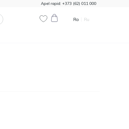
Apel rapid:
+373 (62) 011 000
Ro
Ru
0
0
Cod produs:
T00324
385.00
Vata minerala Knauf
1200*7800 50mm,
MDL
18,72m2
Cod produs:
474321
790.90
Vopsea decorativă
Primacol Royal Silk 1kg
MDL
base silver R0