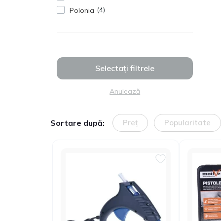
4
Polonia
Selectați filtrele
Anulează
Sortare după:
Preț
Popularitate