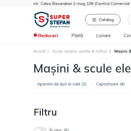
str. Calea Basarabiei 2 mag.138 (Centrul Comercia
Catalog
Reduceri
Plată
Livrare
Co
Acasă
Scule, mașini, unelte & rafturi
Mașini &
Căutat frecvent
Pro
Mașini & scule ele
Tikkurila
Sniezka
Knauf
Aparate de lipit la cald (2)
Capsatoare (4)
Vata minerala
Gips-carton
Spumă
Polistiren extrudat
Filtru
Vopsea decorativa
În stoc
5