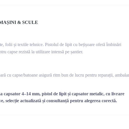
MAȘINI & SCULE
folii și textile tehnice. Pistolul de lipit cu bețișoare oferă îmbinări
ru capse rezistă la utilizare intensă pe șantier.
oară cu capse/batoane asigură ritm bun de lucru pentru reparații, ambala
capsator 4–14 mm, pistol de lipit și capsator metalic, cu livrare
e, selecție actualizată și consultanță pentru alegerea corectă.