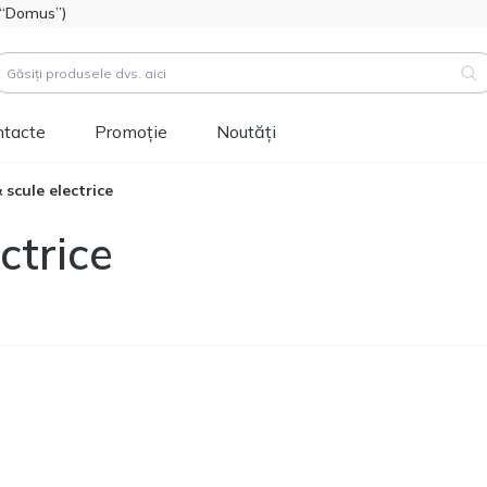
l “Domus”)
ntacte
Promoție
Noutăți
 scule electrice
duse (
3183
)
ctrice
Cod produs:
111112
Hidroizolatie bitum-
514.60
polimer FOME FLEX
MDL
Rapid Hydro Defence
Mastic, 4,5kg
Cod produs:
453829
Vopsea siliconică
1 346.60
pentru fațadă
MDL
Tikkurila Novasil
(baza MRA) 2,7L