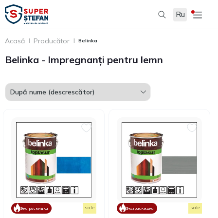
Ru
Filtru
Acasă
Producător
Belinka
Belinka - Impregnanți pentru lemn
sale
sale
Экстраскидка
Экстраскидка