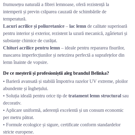
frumusețea naturală a fibrei lemnoase, oferă rezistență la
intemperii și previn crăparea cauzată de schimbările de
temperatură.
Lacuri acrilice și poliuretanice
–
lac lemn
de calitate superioară
pentru interior și exterior, rezistent la uzură mecanică, zgârieturi și
substanțe chimice de curățat.
Chituri acrilice pentru lemn
– ideale pentru repararea fisurilor,
mascarea imperfecțiunilor și netezirea perfectă a suprafețelor din
lemn înainte de vopsire.
De ce meșterii și profesioniștii aleg brandul Belinka?
• Barieră avansată și stabilă împotriva razelor UV extreme, ploilor
abundente și înghețului.
• Soluția ideală pentru orice tip de
tratament lemn structural
sau
decorativ.
• Aplicare uniformă, aderență excelentă și un consum economic
per metru pătrat.
• Formule ecologice și sigure, certificate conform standardelor
stricte europene.