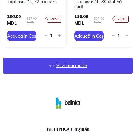
TopLasur 1L, 72 albastru
TopLasur 1L, 30 platină-
sură
196.00
196.00
327.00
327.00
-40%
-40%
MDL
MDL
MDL
MDL
Adaugă în Coș
Adaugă în Coș
Vezi mai multe
BELINKA Chișinău