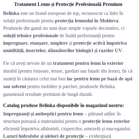
Tratament Lemn și Protecție Profesională Premium
Belinka
este un brand european de top, recunoscut ca lider în
soluții profesionale pentru
protecția lemnului în Moldova
.
Produsele din gamă nu sunt doar simple vopsele decorative, ci
soluții tehnice profesionale
de înaltă performanță pentru
impregnare
,
etanșare
,
umplere
și
protecție activă împotriva
umidității, insectelor, dăunătorilor biologici și razelor UV
.
Fie că aveți nevoie de un
tratament pentru lemn la exterior
durabil (pentru foișoare, terase, garduri sau fațade din lemn), fie că
sunteți în căutarea celui mai bun
lac pentru lemn pe bază de apă
sau solvent
pentru mobilier și parchet, produsele Belinka
garantează rezultate premium de lungă durată.
Catalog produse Belinka disponibile în magazinul nostru:
Impregnanți și antiseptici pentru lemn
– pătrund adânc în
structura poroasă a materialului pentru o
protecție lemn exterior
eficientă împotriva albăstririi, ciupercilor, umezelii și mucegaiului.
Lazuri hidrofobe și uleiuri de protecție
– evidențiază