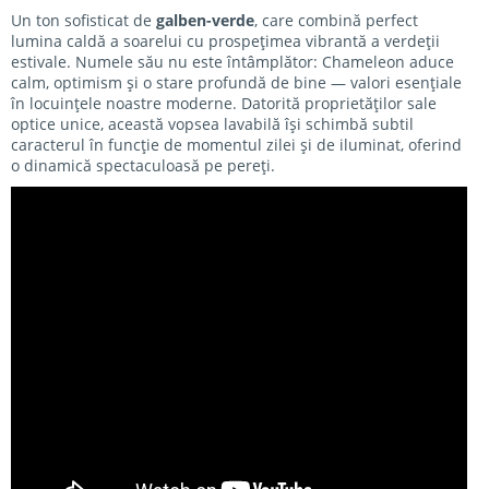
Un ton sofisticat de
galben-verde
, care combină perfect
lumina caldă a soarelui cu prospețimea vibrantă a verdeții
estivale. Numele său nu este întâmplător: Chameleon aduce
calm, optimism și o stare profundă de bine — valori esențiale
în locuințele noastre moderne. Datorită proprietăților sale
optice unice, această vopsea lavabilă își schimbă subtil
caracterul în funcție de momentul zilei și de iluminat, oferind
o dinamică spectaculoasă pe pereți.