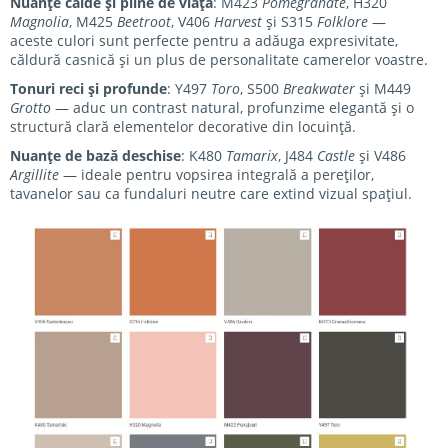
Nuanțe calde și pline de viață
: M423
Pomegranate
, H320
Magnolia
, M425
Beetroot
, V406
Harvest
și S315
Folklore
—
aceste culori sunt perfecte pentru a adăuga expresivitate,
căldură casnică și un plus de personalitate camerelor voastre.
Tonuri reci și profunde
: Y497
Toro
, S500
Breakwater
și M449
Grotto
— aduc un contrast natural, profunzime elegantă și o
structură clară elementelor decorative din locuință.
Nuanțe de bază deschise
: K480
Tamarix
, J484
Castle
și V486
Argillite
— ideale pentru vopsirea integrală a pereților,
tavanelor sau ca fundaluri neutre care extind vizual spațiul.