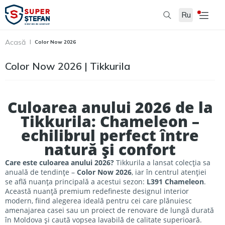
Ru
Acasă
Color Now 2026
Color Now 2026 | Tikkurila
Culoarea anului 2026 de la
Tikkurila: Chameleon –
echilibrul perfect între
natură și confort
Care este culoarea anului 2026?
Tikkurila a lansat colecția sa
anuală de tendințe –
Color Now 2026
, iar în centrul atenției
se află nuanța principală a acestui sezon:
L391 Chameleon
.
Această nuanță premium redefineste designul interior
modern, fiind alegerea ideală pentru cei care plănuiesc
amenajarea casei sau un proiect de renovare de lungă durată
în Moldova și caută vopsea lavabilă de calitate superioară.