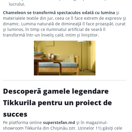
lucrului.
Chameleon se transformă spectaculos odată cu lumina
și
materialele textile din jur, ceea ce îl face extrem de expresiv și
dinamic. Lumina naturală de dimineață îl face proaspăt, curat
și luminos, în timp ce iluminatul artificial de seară îl
transformă într-un înveliș cald, intim și liniștitor.
Descoperă gamele legendare
Tikkurila pentru un proiect de
succes
Pe platforma online
superstefan.md
și în magazinul-
showroom Tikkurila din Chișinău (str. Uzinelor 11) găsiți cele