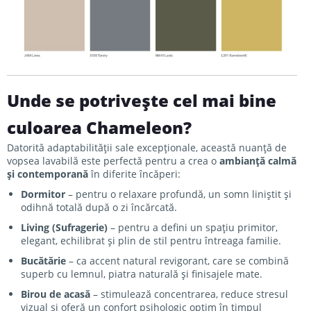
Unde se potrivește cel mai bine
culoarea Chameleon?
Datorită adaptabilității sale excepționale, această nuanță de
vopsea lavabilă este perfectă pentru a crea o
ambianță calmă
și contemporană
în diferite încăperi:
Dormitor
– pentru o relaxare profundă, un somn liniștit și
odihnă totală după o zi încărcată.
Living (Sufragerie)
– pentru a defini un spațiu primitor,
elegant, echilibrat și plin de stil pentru întreaga familie.
Bucătărie
– ca accent natural revigorant, care se combină
superb cu lemnul, piatra naturală și finisajele mate.
Birou de acasă
– stimulează concentrarea, reduce stresul
vizual și oferă un confort psihologic optim în timpul