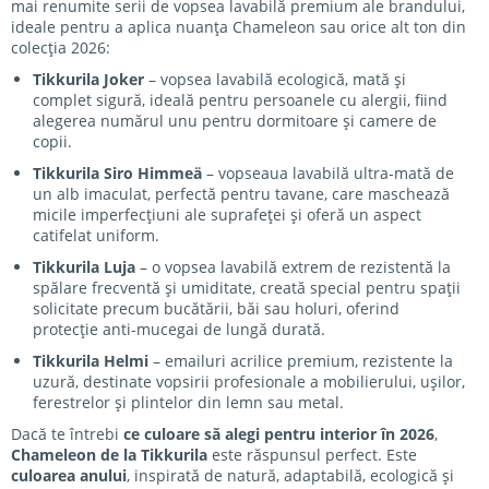
mai renumite serii de vopsea lavabilă premium ale brandului,
ideale pentru a aplica nuanța Chameleon sau orice alt ton din
colecția 2026:
Tikkurila Joker
– vopsea lavabilă ecologică, mată și
complet sigură, ideală pentru persoanele cu alergii, fiind
alegerea numărul unu pentru dormitoare și camere de
copii.
Tikkurila Siro Himmeä
– vopseaua lavabilă ultra-mată de
un alb imaculat, perfectă pentru tavane, care maschează
micile imperfecțiuni ale suprafeței și oferă un aspect
catifelat uniform.
Tikkurila Luja
– o vopsea lavabilă extrem de rezistentă la
spălare frecventă și umiditate, creată special pentru spații
solicitate precum bucătării, băi sau holuri, oferind
protecție anti-mucegai de lungă durată.
Tikkurila Helmi
– emailuri acrilice premium, rezistente la
uzură, destinate vopsirii profesionale a mobilierului, ușilor,
ferestrelor și plintelor din lemn sau metal.
Dacă te întrebi
ce culoare să alegi pentru interior în 2026
,
Chameleon de la Tikkurila
este răspunsul perfect. Este
culoarea anului
, inspirată de natură, adaptabilă, ecologică și