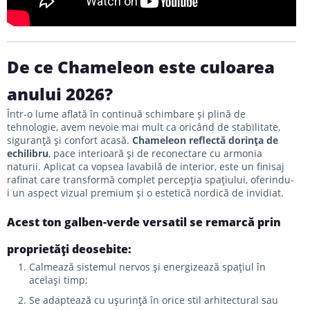
De ce Chameleon este culoarea
anului 2026?
Într-o lume aflată în continuă schimbare și plină de
tehnologie, avem nevoie mai mult ca oricând de stabilitate,
siguranță și confort acasă.
Chameleon reflectă dorința de
echilibru
, pace interioară și de reconectare cu armonia
naturii. Aplicat ca vopsea lavabilă de interior, este un finisaj
rafinat care transformă complet percepția spațiului, oferindu-
i un aspect vizual premium și o estetică nordică de invidiat.
Acest
ton galben-verde versatil
se remarcă prin
proprietăți deosebite:
Calmează sistemul nervos și energizează spațiul în
același timp;
Se adaptează cu ușurință în orice stil arhitectural sau